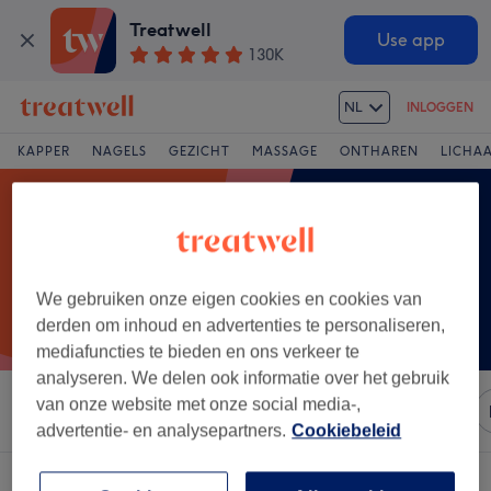
Treatwell
Use app
130K
NL
INLOGGEN
KAPPER
NAGELS
GEZICHT
MASSAGE
ONTHAREN
LICHA
We gebruiken onze eigen cookies en cookies van
derden om inhoud en advertenties te personaliseren,
mediafuncties te bieden en ons verkeer te
analyseren. We delen ook informatie over het gebruik
van onze website met onze social media-,
Sorteer op
Merken
Salons
Expresaanbiedingen
advertentie- en analysepartners.
Cookiebeleid
Een salon met:
micro needling in Eeklo, Oost-Vlaanderen