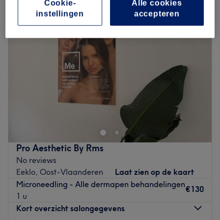
Cookie-
Alle cookies
instellingen
accepteren
Pro Aesthetic By Rms
No reviews
Eeklo, Oost-Vlaanderen
Laat zien op de kaart
Microneedling - Alle dermapen behandelingen
€130
1 u
Kort overzicht salongegevens