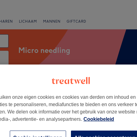
HAREN
LICHAAM
MANNEN
GIFTCARD
Micro needling
Merken
Salons
Expresaanbiedingen
Beoordeling
iken onze eigen cookies en cookies van derden om inhoud en
ties te personaliseren, mediafuncties te bieden en ons verkeer t
en. We delen ook informatie over het gebruik van onze website
edia-, advertentie- en analysepartners.
Cookiebeleid
+
e beauté
1659 reviews
−
en Centre, Ganshoren