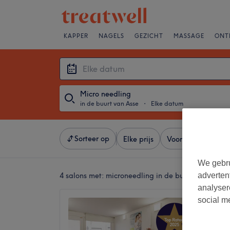
KAPPER
NAGELS
GEZICHT
MASSAGE
ONT
Micro needling
in de buurt van Asse
・
Elke datum
Sorteer op
Elke prijs
Voorzieningen
We gebru
4 salons met:
microneedling in de buurt van Asse
adverten
analyser
social m
Babell
4,9
Ganshor