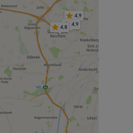
4,9
4,9
4,8