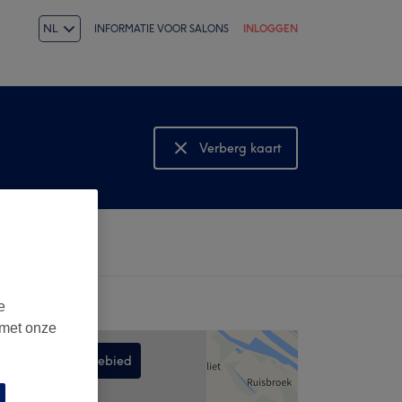
NL
INFORMATIE VOOR SALONS
INLOGGEN
Verberg kaart
Bekijk kaart
e
 met onze
Zoek in dit gebied
,