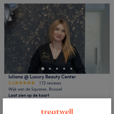
Iuliana @ Luxury Beauty Center
5,0
172 reviews
Wijk van de Squares, Brussel
Laat zien op de kaart
Last-minute
vanaf
€76
Mésothérapie sans aiguilles