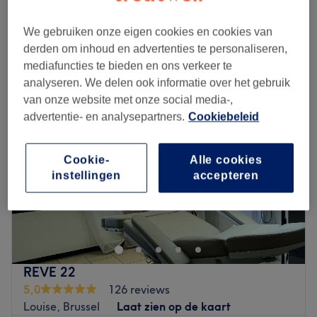
1 u
bespaar tot 20%
Kort overzicht salongegevens
We gebruiken onze eigen cookies en cookies van
derden om inhoud en advertenties te personaliseren,
Maandag
10:30
–
14:00
mediafuncties te bieden en ons verkeer te
Dinsdag
10:30
–
14:00
analyseren. We delen ook informatie over het gebruik
Woensdag
Gesloten
van onze website met onze social media-,
Donderdag
10:30
–
14:00
advertentie- en analysepartners.
Cookiebeleid
Vrijdag
10:30
–
14:00
Zaterdag
10:00
–
17:00
Cookie-
Alle cookies
Zondag
Gesloten
instellingen
accepteren
Luxury Beauty Center est un salon de coiffure et de
beauté situé à Bruxelles, à côté du square Marie-Louise.
Dans cet établissement, vous retrouverez trois
entrepreneuses, chacune avec leurs spécialités ! Que vous
soyez à la recherche d'une nouvelle coiffeuse, une
REVE 22
esthéticienne ou d'une masseuse, vous trouverez votre
5,0
126 reviews
bonheur chez Luxury Beauty Center !
Louise, Brussel
Laat zien op de kaart