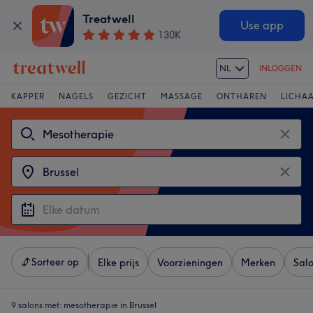
Treatwell
Use app
130K
NL
INLOGGEN
KAPPER
NAGELS
GEZICHT
MASSAGE
ONTHAREN
LICHA
Sorteer op
Elke prijs
Voorzieningen
Merken
Sal
9 salons met:
mesotherapie in Brussel