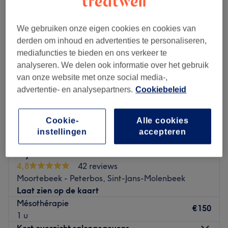
We gebruiken onze eigen cookies en cookies van
derden om inhoud en advertenties te personaliseren,
mediafuncties te bieden en ons verkeer te
analyseren. We delen ook informatie over het gebruik
van onze website met onze social media-,
advertentie- en analysepartners.
Cookiebeleid
Cookie-
Alle cookies
instellingen
accepteren
Mybubble
4,8
42 reviews
Moortebeek - Peterbos, Sint-Jans-Molenbeek
Laat zien op de kaart
Mésothérapie
€150
1 u
Kort overzicht salongegevens