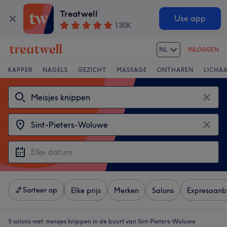
Treatwell
Use app
130K
NL
INLOGGEN
KAPPER
NAGELS
GEZICHT
MASSAGE
ONTHAREN
LICHA
Sorteer op
Elke prijs
Merken
Salons
Expresaanb
5 salons met:
meisjes knippen in de buurt van Sint-Pieters-Woluwe