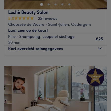
offrent le meilleur pour votre corps et vos cheveux. Envie
d'une nouvelle coupe, d'une couleur pétillante ou d'un
Lushè Beauty Salon
brushing sophistiqué ? L'équipe d'experts est là pour vous
5,0
22 reviews
conseiller et vous sublimer ! Venez vous ressourcer dans la
Chaussée de Wavre - Saint-Julien, Oudergem
partie consacrée au bien-être et à la beauté avec Diana,
Laat zien op de kaart
et profitez de soins du corps, du visage, des mains et des
Fille - Shampoing, coupe et séchage
pieds.
€25
30 min
Go to venue
Kort overzicht salongegevens
Maandag
Gesloten
Dinsdag
09:30
–
18:00
Woensdag
09:30
–
18:00
Donderdag
09:30
–
18:00
Vrijdag
09:30
–
18:00
Zaterdag
10:00
–
18:00
Zondag
Gesloten
Lushè Beauty Salon, situé à Auderghem, est un salon de