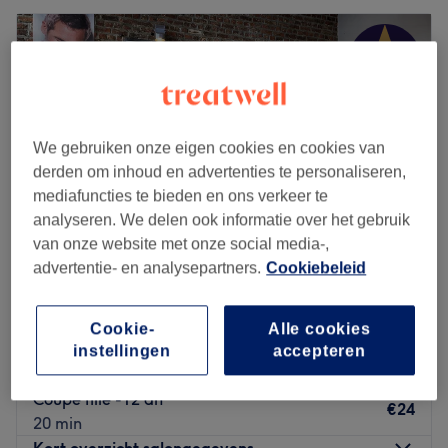
We gebruiken onze eigen cookies en cookies van
derden om inhoud en advertenties te personaliseren,
mediafuncties te bieden en ons verkeer te
analyseren. We delen ook informatie over het gebruik
van onze website met onze social media-,
advertentie- en analysepartners.
Cookiebeleid
Easy Style
4,9
2808 reviews
Cookie-
Alle cookies
Tervurense Poort, Etterbeek
instellingen
accepteren
Laat zien op de kaart
Coupe fille -12 an
€24
20 min
Kort overzicht salongegevens