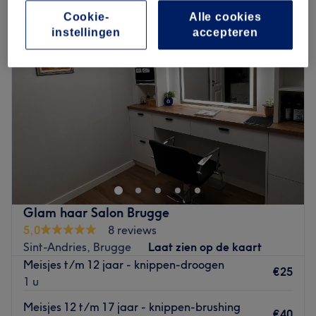
Cookie-
Alle cookies
instellingen
accepteren
Glam haar Salon Brugge
5,0
8 reviews
Sint-Andries, Brugge
Laat zien op de kaart
Meisjes t/m 12 jaar - knippen-droogen
€25
1 u
Meisjes 12 t/m 17 jaar - knippen-brushing
€40