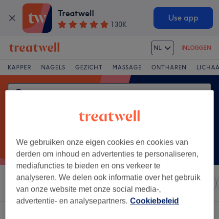
Treatwell
Use app
130K
NL
INLOGGEN
KAPPER
NAGELS
GEZICHT
MASSAGE
ONTHAREN
LICHA
We gebruiken onze eigen cookies en cookies van
derden om inhoud en advertenties te personaliseren,
mediafuncties te bieden en ons verkeer te
analyseren. We delen ook informatie over het gebruik
Sorteer op
Elke prijs
Salons
Expresaanbiedingen
van onze website met onze social media-,
advertentie- en analysepartners.
Cookiebeleid
Een salon met:
meisjes knippen in Brugge