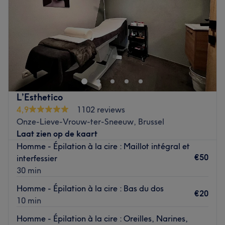
Zaterdag
08:00
–
17:30
Zondag
Gesloten
Situé à Bruxelles, Nefaline est un centre de beauté et
bien-être à l'ambiance conviviale et décontractée. Néné,
professionnelle et passionnée, vous accueille avec le
sourire. Elle vous proposera une large gamme de
prestations pour votre beauté et bien-être.
L’Esthetico
4,9
1102 reviews
Transport public le plus proche :
Onze-Lieve-Vrouw-ter-Sneeuw, Brussel
À seulement quelques minutes à pied de l'arrêt de bus
Laat zien op de kaart
Bailli ou sur l'avenue Louise
Homme - Épilation à la cire : Maillot intégral et
€50
interfessier
Nos coups de cœur :
30 min
L’atmosphère : découvrez un cadre confortable à la
décoration moderne et épurée.
Homme - Épilation à la cire : Bas du dos
€20
La spécialité de l’établissement : Soin du visage et
10 min
amincissement
Homme - Épilation à la cire : Oreilles, Narines,