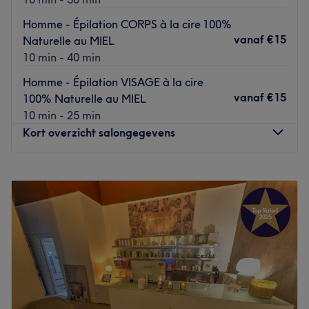
Homme - Épilation CORPS à la cire 100%
vanaf
€15
Naturelle au MIEL
10 min - 40 min
Homme - Épilation VISAGE à la cire
vanaf
€15
100% Naturelle au MIEL
10 min - 25 min
Kort overzicht salongegevens
Maandag
10:00
–
20:00
Dinsdag
10:00
–
20:00
Woensdag
10:00
–
20:00
Donderdag
10:00
–
20:00
Vrijdag
10:00
–
20:00
Zaterdag
09:30
–
18:30
Zondag
11:00
–
19:00
Découvrez KOSY L’Institut, un magnifique institut de