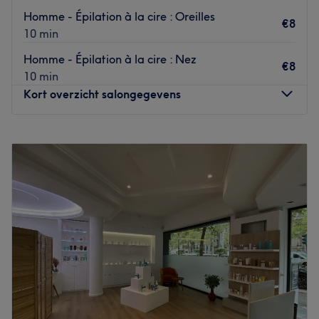
Homme - Épilation à la cire : Oreilles
€8
10 min
Homme - Épilation à la cire : Nez
€8
10 min
Kort overzicht salongegevens
Maandag
Gesloten
Dinsdag
10:00
–
19:00
Woensdag
10:00
–
19:00
Donderdag
10:00
–
19:00
Vrijdag
09:00
–
20:00
Zaterdag
09:00
–
20:00
Zondag
Gesloten
Cliona Beauty est un institut de beauté situé à Saint-
Gilles en plein cœur de Bruxelles et à quelques minutes à
pied des métros Louise et Hotel de Monnaies et des trams