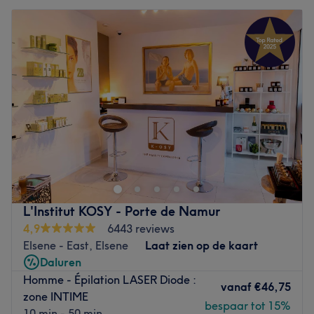
L'Institut KOSY - Porte de Namur
4,9
6443 reviews
Elsene - East, Elsene
Laat zien op de kaart
Daluren
Homme - Épilation LASER Diode :
vanaf
€46,75
zone INTIME
bespaar tot 15%
10 min - 50 min