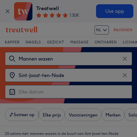
Treatwell
Use app
130K
NL
INLOGGEN
KAPPER
NAGELS
GEZICHT
MASSAGE
ONTHAREN
LICHA
Sorteer op
Elke prijs
Voorzieningen
Merken
Sal
25 salons met:
mannen waxen in de buurt van Sint-Joost-ten-Node