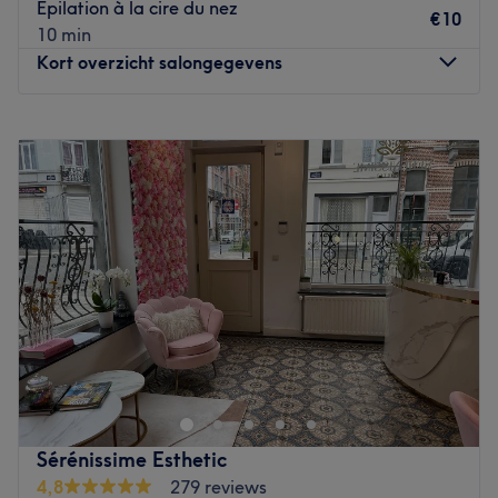
Épilation à la cire du nez
nouveau look en parfaite adéquation avec votre
€10
10 min
personnalité !
Kort overzicht salongegevens
Go to venue
Maandag
Gesloten
Dinsdag
10:00
–
19:00
Woensdag
10:00
–
19:00
Donderdag
10:00
–
19:00
Vrijdag
10:00
–
19:00
Zaterdag
10:00
–
19:00
Zondag
Gesloten
La Maison Fezzali
est un institut de beauté situé à
Ixelles
,
exclusivement réservé aux femmes. Dédié à la
haute
esthétique
, notre salon est ravi de vous accueillir dans un
cadre chaleureux et de prendre soin de vous ! Venez
découvrir notre
large gamme de soins et de prestations
,
Sérénissime Esthetic
alliant expertise, technologie et élégance.
4,8
279 reviews