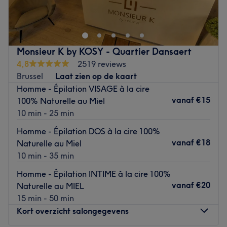
beauté.
KOSY est l’endroit en vogue par excellence à Bruxelles.
Vous serez accueillis dans ce lieu raffiné par une équipe
de professionnels composée également d’un pool
Monsieur K by KOSY - Quartier Dansaert
masculin. Vous serez séduit par leur savoir faire, la
4,8
2519 reviews
qualité des produits et impressionnés par les appareils
Brussel
Laat zien op de kaart
corps et visage de dernière technologie
Homme - Épilation VISAGE à la cire
vanaf
€15
100% Naturelle au Miel
Pour un instant de plaisir tout doux : le salon n’attend plus
10 min - 25 min
que vous !
Go to venue
Homme - Épilation DOS à la cire 100%
vanaf
€18
Naturelle au Miel
10 min - 35 min
Homme - Épilation INTIME à la cire 100%
vanaf
€20
Naturelle au MIEL
15 min - 50 min
Kort overzicht salongegevens