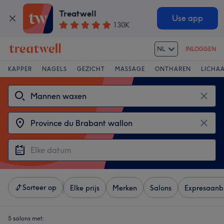
Treatwell
Use app
130K
NL
INLOGGEN
KAPPER
NAGELS
GEZICHT
MASSAGE
ONTHAREN
LICHA
Sorteer op
Elke prijs
Merken
Salons
Expresaanb
5 salons met: