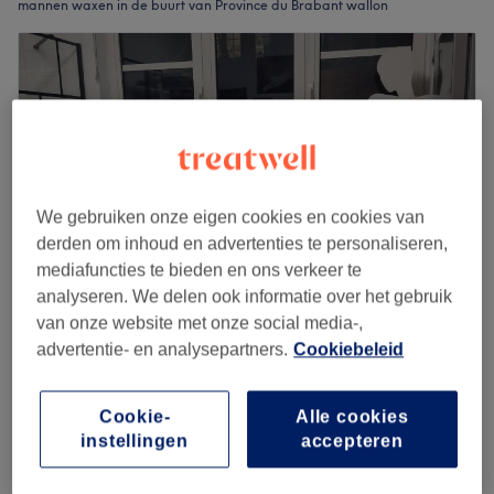
mannen waxen in de buurt van Province du Brabant wallon
We gebruiken onze eigen cookies en cookies van
derden om inhoud en advertenties te personaliseren,
mediafuncties te bieden en ons verkeer te
analyseren. We delen ook informatie over het gebruik
van onze website met onze social media-,
Institut Norroy
advertentie- en analysepartners.
Cookiebeleid
4,9
12 reviews
Rue de Namur, Province du Brabant wallon
Cookie-
Alle cookies
Laat zien op de kaart
instellingen
accepteren
Homme - Épilation à la cire du dos
€28
20 min