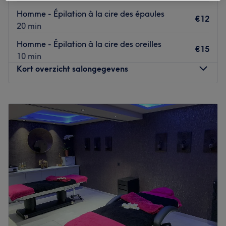
Homme - Épilation à la cire des épaules
€12
20 min
Homme - Épilation à la cire des oreilles
€15
10 min
Kort overzicht salongegevens
Maandag
09:00
–
22:00
Dinsdag
09:00
–
22:00
Woensdag
09:00
–
22:00
Donderdag
09:00
–
22:00
Vrijdag
09:00
–
22:00
Zaterdag
09:00
–
17:00
Zondag
Gesloten
Institut Norroy est un institut de beauté installé à
Nivelles. Profitez d'un moment rien qu'à vous grâce à des
soins sur mesure effectués avec professionnalisme. Que ce