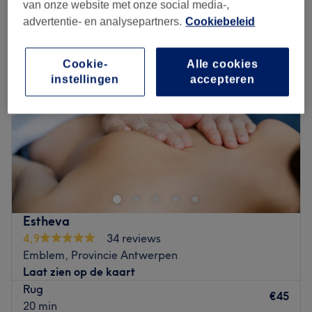
mannen waxen in de buurt van Nijlen, Provincie Antwerpen
van onze website met onze social media-,
advertentie- en analysepartners.
Cookiebeleid
Cookie-
Alle cookies
instellingen
accepteren
Estheva
4,9
34 reviews
Emblem, Provincie Antwerpen
Laat zien op de kaart
Rug
€45
20 min