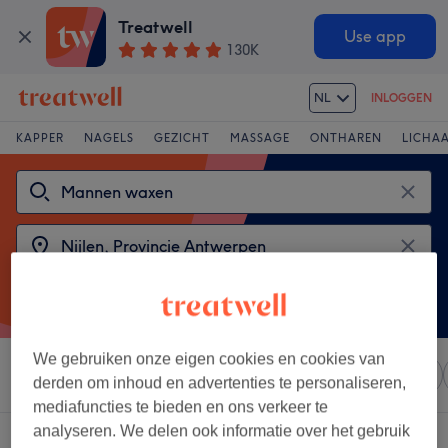
Treatwell
Use app
130K
NL
INLOGGEN
KAPPER
NAGELS
GEZICHT
MASSAGE
ONTHAREN
LICHA
We gebruiken onze eigen cookies en cookies van
Sorteer op
Elke prijs
Salons
Expresaanbiedingen
derden om inhoud en advertenties te personaliseren,
mediafuncties te bieden en ons verkeer te
analyseren. We delen ook informatie over het gebruik
2 salons met: