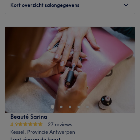
Kort overzicht salongegevens
Maandag
09:00
–
19:00
Dinsdag
09:00
–
18:00
Woensdag
09:00
–
18:00
Donderdag
09:00
–
18:00
Vrijdag
09:00
–
18:00
Zaterdag
Gesloten
Zondag
Gesloten
Schoonheidssalon Estheva in Emblem (Ranst) is een oase
van rust en ontspanning, waar natuurlijke schoonheid en
professionele verzorging samenkomen. In een serene,
landelijke omgeving biedt de salon een uitgebreid
aanbod aan behandelingen om zowel lichaam als geest
Beauté Sarina
te verwennen. Met meer dan 20 jaar ervaring en een
4,9
27 reviews
passie voor huidverbetering staat Estheva garant voor
Kessel, Provincie Antwerpen
hoogwaardige zorg met zorgvuldig geselecteerde
Laat zien op de kaart