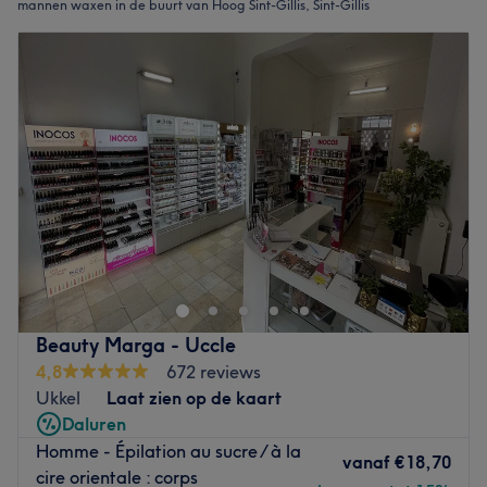
mannen waxen in de buurt van Hoog Sint-Gillis, Sint-Gillis
Beauty Marga - Uccle
4,8
672 reviews
Ukkel
Laat zien op de kaart
Daluren
Homme - Épilation au sucre / à la
vanaf
€18,70
cire orientale : corps