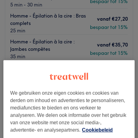
bespaar tot 15%
5 min - 30 min
Homme - Épilation à la cire : Bras
vanaf
€27,20
complets
bespaar tot 15%
25 min
Homme - Épilation à la cire :
vanaf
€35,70
Jambes compètes
bespaar tot 15%
35 min
Kort overzicht salongegevens
Maandag
09:00
–
19:30
Dinsdag
09:00
–
18:30
We gebruiken onze eigen cookies en cookies van
Woensdag
09:00
–
18:30
derden om inhoud en advertenties te personaliseren,
Donderdag
09:00
–
18:30
mediafuncties te bieden en ons verkeer te
Vrijdag
09:00
–
18:30
analyseren. We delen ook informatie over het gebruik
Zaterdag
09:00
–
18:30
van onze website met onze social media-,
Zondag
Gesloten
advertentie- en analysepartners.
Cookiebeleid