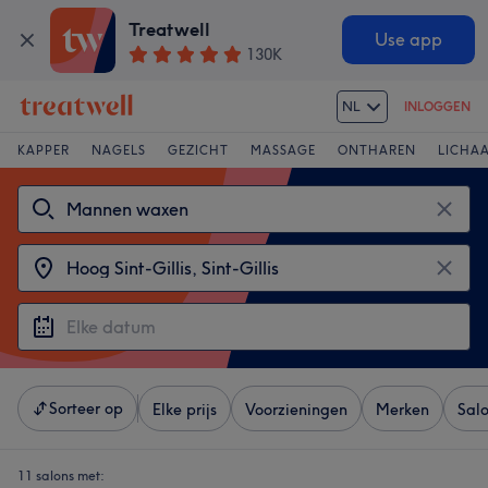
Treatwell
Use app
130K
NL
INLOGGEN
KAPPER
NAGELS
GEZICHT
MASSAGE
ONTHAREN
LICHA
Sorteer op
Elke prijs
Voorzieningen
Merken
Sal
11 salons met: