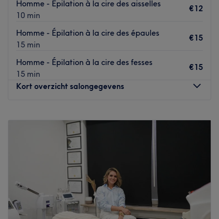
Homme - Épilation à la cire des aisselles
facilement accessible en transport en commun avec les
€12
10 min
trams 92 et 97, l'arrêt le plus proche et Janson.
Homme - Épilation à la cire des épaules
Go to venue
€15
15 min
Homme - Épilation à la cire des fesses
€15
15 min
Kort overzicht salongegevens
Maandag
Gesloten
Dinsdag
Gesloten
Woensdag
Gesloten
Donderdag
09:00
–
18:30
Vrijdag
09:00
–
18:30
Zaterdag
09:00
–
18:30
Zondag
Gesloten
Ponlok Khmer est un salon de beauté situé à Uccle,
spécialisé dans divers soins esthétiques pour sublimer la