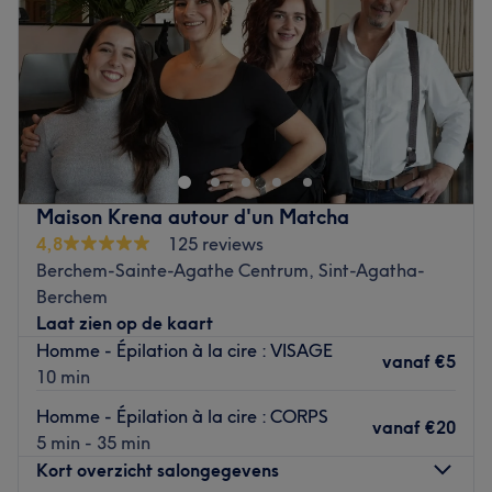
Zaterdag
08:30
–
19:00
Zondag
Gesloten
Installé à Koekelberg, venez découvrir le salon de coiffure
Bona Dea by Tatiana ! Vous profiterez d'un agréable
moment dans un lieu joliment décoré où vous vous
sentirez bien. Tatiana vous reçoit avec le sourire pour
vous proposer des prestations personnalisées tout en
Maison Krena autour d'un Matcha
répondant à vos besoins, afin de sublimer et mettre en
4,8
125 reviews
valeur votre chevelure.
Berchem-Sainte-Agathe Centrum, Sint-Agatha-
Berchem
Transport public le plus proche
Laat zien op de kaart
Le salon est situé à deux minutes à pied de l'arrêt de
Homme - Épilation à la cire : VISAGE
tramway Bossaert-Basiliek.
vanaf
€5
10 min
L’équipe
Homme - Épilation à la cire : CORPS
vanaf
€20
C'est Tatiana qui vous accueille chaleureusement dans ce
5 min - 35 min
salon.
Kort overzicht salongegevens