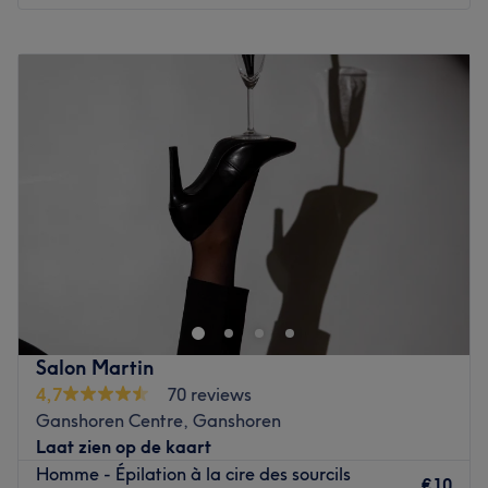
Nos coups de cœur :
Maandag
09:00
–
18:30
L’atmosphère : le salon offre une ambiance conviviale et
Dinsdag
09:00
–
18:30
cocooning.
Woensdag
09:00
–
18:30
Les spécialités de l’établissement : les coupes et les
Donderdag
09:00
–
18:30
coiffages.
Vrijdag
09:00
–
18:30
Les marques et produits utilisés : L'Anza et Artego.
Zaterdag
09:00
–
18:30
Go to venue
Zondag
Gesloten
Installé à Berchem-Sainte-Agathe, venez découvrir le
salon de coiffure Maison Krena ! Vous profiterez d'un
agréable moment dans un lieu joliment décoré où vous
vous sentirez bien. Sultana vous reçoit avec le sourire
pour vous proposer des prestations personnalisées tout en
Salon Martin
répondant à vos besoins, afin de sublimer et mettre en
4,7
70 reviews
valeur votre chevelure.
Ganshoren Centre, Ganshoren
Laat zien op de kaart
Transport public le plus proche
Homme - Épilation à la cire des sourcils
€10