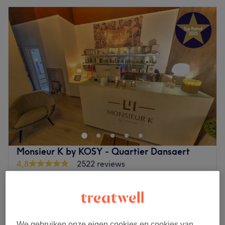
Monsieur K by KOSY - Quartier Dansaert
4,8
2522 reviews
Brussel
Laat zien op de kaart
Homme - Épilation VISAGE à la cire
vanaf
€15
100% Naturelle au Miel
10 min - 25 min
We gebruiken onze eigen cookies en cookies van