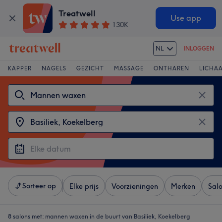
Treatwell
Use app
130K
NL
INLOGGEN
KAPPER
NAGELS
GEZICHT
MASSAGE
ONTHAREN
LICHA
Sorteer op
Elke prijs
Voorzieningen
Merken
Sal
8 salons met:
mannen waxen in de buurt van Basiliek, Koekelberg