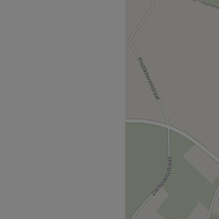
erwennerij. De klanten
k kennis met de vele
natie met de hairspa. Buiten
 de lissage op basis van
 de verzorging van je haar
Go to venue