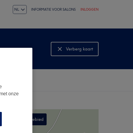
NL
INFORMATIE VOOR SALONS
INLOGGEN
Verberg kaart
Bekijk kaart
e
 met onze
Zoek in dit gebied
,