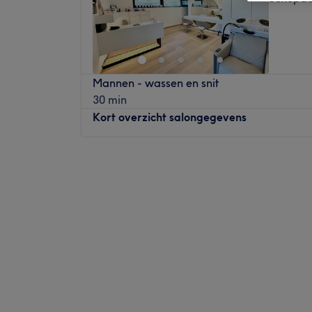
Mannen - wassen en snit
30 min
Kort overzicht salongegevens
Maandag
Gesloten
Dinsdag
Gesloten
Woensdag
08:45
–
18:00
Donderdag
08:45
–
17:00
Vrijdag
07:30
–
18:00
Zaterdag
07:45
–
16:00
Zondag
Gesloten
In Schepdaal vind je Basix Art & Hair. Met
ervaring (voorheen in centrum Zellik) besli