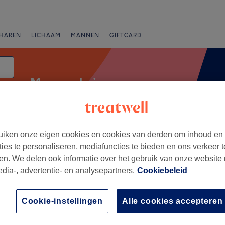
HAREN
LICHAAM
MANNEN
GIFTCARD
Mannen knippen
iken onze eigen cookies en cookies van derden om inhoud en
nbiedingen
Beoordeling
ties te personaliseren, mediafuncties te bieden en ons verkeer t
en. We delen ook informatie over het gebruik van onze website
edia-, advertentie- en analysepartners.
Cookiebeleid
beek
+
rt & Hair
Cookie-instellingen
Alle cookies accepteren
823 reviews
−
al, Dilbeek