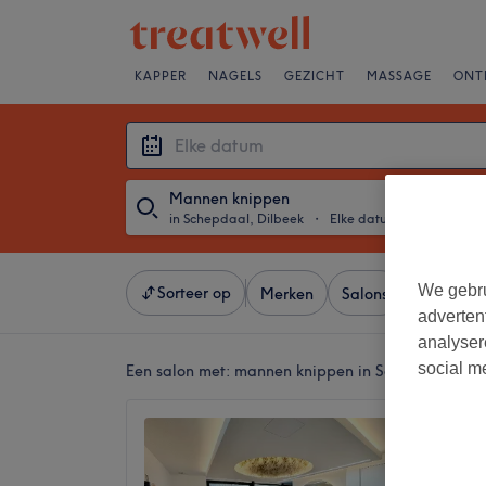
KAPPER
NAGELS
GEZICHT
MASSAGE
ONT
Mannen knippen
in Schepdaal, Dilbeek
・
Elke datum
We gebru
Sorteer op
Merken
Salons
Expresaa
adverten
analyser
social m
Een salon met:
mannen knippen in Schepdaal, Dil
Basix A
4,8
Schepda