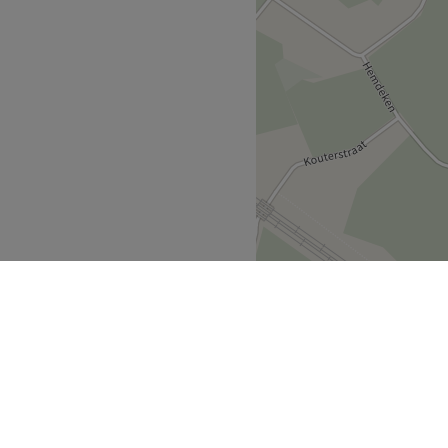
Dilbeek
Schepdaal
>
>