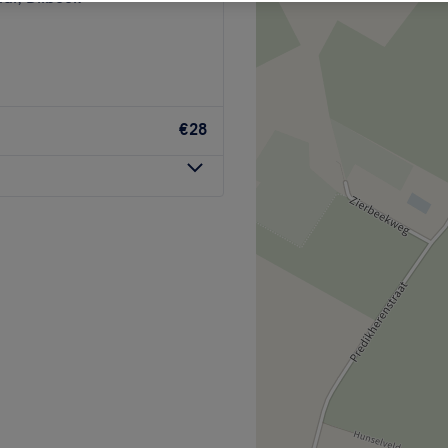
€28
 haar meer dan 30 jaar
ste zij om een kapsalon te