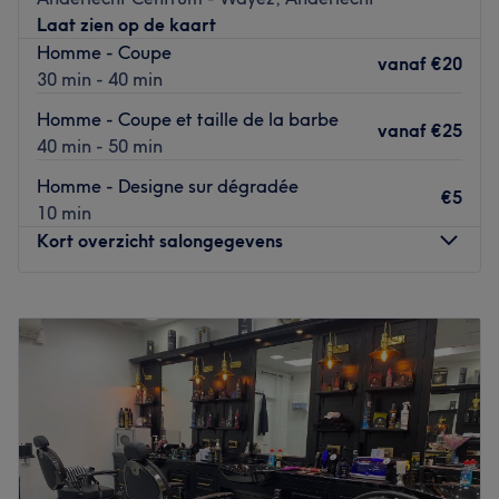
Laat zien op de kaart
Homme - Coupe
vanaf
€20
30 min - 40 min
Homme - Coupe et taille de la barbe
vanaf
€25
40 min - 50 min
Homme - Designe sur dégradée
€5
10 min
Kort overzicht salongegevens
Maandag
Gesloten
Dinsdag
09:00
–
19:00
Woensdag
09:00
–
19:00
Donderdag
09:30
–
19:00
Vrijdag
08:00
–
18:30
Zaterdag
08:00
–
19:30
Zondag
11:00
–
17:00