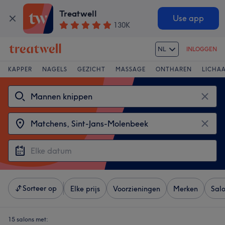
Treatwell
Use app
130K
NL
INLOGGEN
KAPPER
NAGELS
GEZICHT
MASSAGE
ONTHAREN
LICHA
Sorteer op
Elke prijs
Voorzieningen
Merken
Sal
15 salons met: