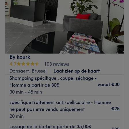
Zaterdag
10:00
–
19:00
Zondag
11:00
–
19:00
Beauty Chloe, situé à Bruxelles, est un institut spécialisé
dans la beauté des mains où Vera propose des soins
minutieux pour sublimer votre manucure.
Transport public le plus proche
À proximité de la station de métro Saint-Guidon,
By kourk
garantissant une accessibilité pratique.
4,7
103 reviews
Dansaert, Brussel
Laat zien op de kaart
L’équipe
Shampoing spécifique , coupe, séchage -
Vera accueille ses clientes avec expertise et attention
vanaf
€30
Homme a partir de 30€
pour des prestations personnalisées.
30 min - 45 min
Nos coups de cœur :
spécifique traitement anti-pelliculaire - Homme
L’atmosphère : Un cadre élégant et chaleureux, idéal
€25
ne peut pas etre vendu uniquement
pour une mise en beauté relaxante.
20 min
Les spécialités de l’établissement : Manucure et soins des
mains réalisés avec précision pour un résultat
Lissage de la barbe a partir de 35,00€