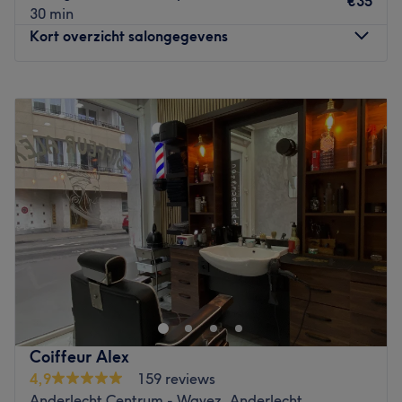
€35
impeccable.
30 min
Go to venue
Kort overzicht salongegevens
Maandag
12:00
–
19:00
Dinsdag
09:30
–
19:00
Woensdag
09:30
–
19:00
Donderdag
09:30
–
19:00
Vrijdag
09:30
–
20:00
Zaterdag
09:00
–
20:00
Zondag
Gesloten
Définitivement fermé
Go to venue
Coiffeur Alex
4,9
159 reviews
Anderlecht Centrum - Wayez, Anderlecht