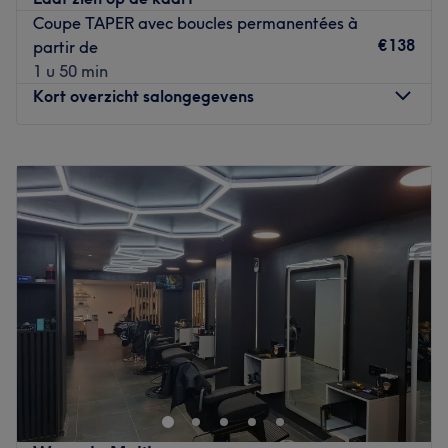
Les petits plus ? Au salon, vous pouvez être reçu en
Coupe TAPER avec boucles permanentées à
français, en anglais, en russe et en roumain. Le salon est
€138
partir de
facilement accessible en transport en commun et des
1 u 50 min
places de parking sont disponibles devant le salon. Enfin,
Kort overzicht salongegevens
sachez qu'un espace jeu est aménagé pour les enfants.
NB : Les règlements sur place devront être effectués en
Maandag
09:00
–
18:30
espèces uniquement.
Dinsdag
09:00
–
18:30
Go to venue
Woensdag
09:00
–
18:30
Donderdag
09:00
–
18:30
Vrijdag
09:00
–
18:30
Zaterdag
09:00
–
18:30
Zondag
Gesloten
Installé à Berchem-Sainte-Agathe, venez découvrir le
salon de coiffure Maison Krena ! Vous profiterez d'un
agréable moment dans un lieu joliment décoré où vous
vous sentirez bien. Sultana vous reçoit avec le sourire
pour vous proposer des prestations personnalisées tout en