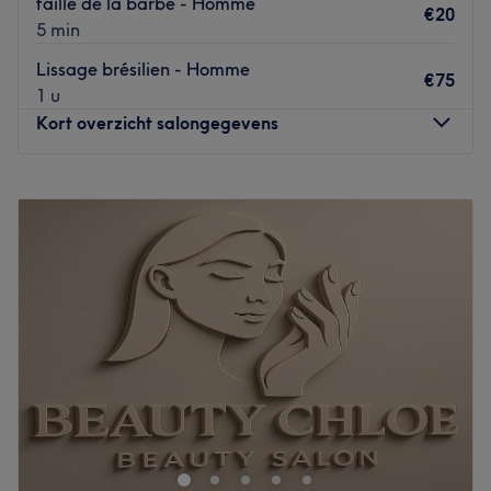
taille de la barbe - Homme
€20
5 min
Lissage brésilien - Homme
€75
1 u
Kort overzicht salongegevens
Maandag
09:00
–
19:00
Dinsdag
09:00
–
19:00
Woensdag
09:00
–
19:00
Donderdag
09:00
–
19:00
Vrijdag
09:00
–
19:00
Zaterdag
09:00
–
19:00
Zondag
Gesloten
Bienvenu chez Just Hair 49, un salon de coiffure situé à
Zellik dans le Brabant Flamand, à proximité du marais
de Jette.