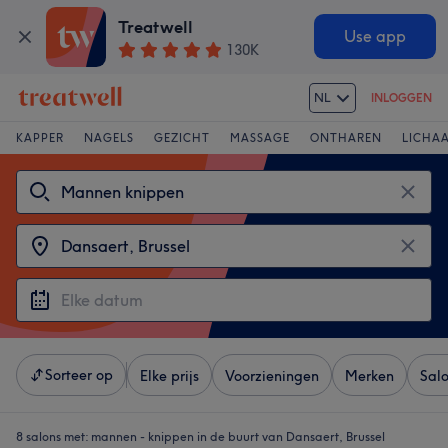
Treatwell
Use app
130K
NL
INLOGGEN
KAPPER
NAGELS
GEZICHT
MASSAGE
ONTHAREN
LICHA
Sorteer op
Elke prijs
Voorzieningen
Merken
Sal
8 salons met:
mannen - knippen in de buurt van Dansaert, Brussel