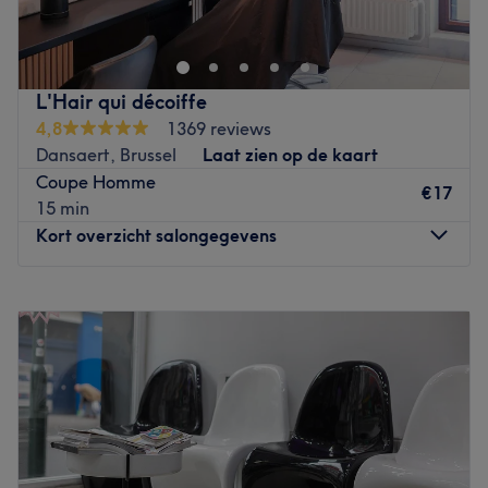
et soins visages
Go to venue
Go to venue
L'Hair qui décoiffe
4,8
1369 reviews
Dansaert, Brussel
Laat zien op de kaart
Coupe Homme
€17
15 min
Kort overzicht salongegevens
Maandag
09:30
–
15:30
Dinsdag
09:00
–
15:00
Woensdag
09:00
–
15:00
Donderdag
09:00
–
18:30
Vrijdag
09:00
–
18:30
Zaterdag
09:00
–
17:00
Zondag
Gesloten