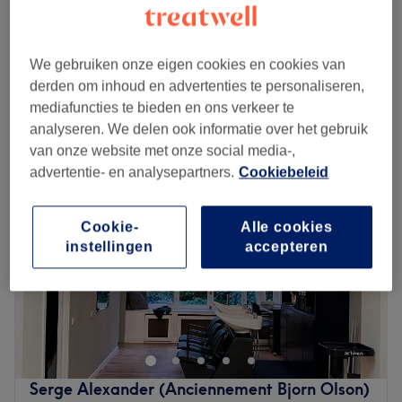
Homme - Coupe et taille de la barbe
€35
40 min
We gebruiken onze eigen cookies en cookies van
Kort overzicht salongegevens
derden om inhoud en advertenties te personaliseren,
mediafuncties te bieden en ons verkeer te
Maandag
10:00
–
19:00
analyseren. We delen ook informatie over het gebruik
Dinsdag
10:00
–
19:00
van onze website met onze social media-,
Woensdag
10:00
–
19:00
advertentie- en analysepartners.
Cookiebeleid
Donderdag
10:00
–
19:00
Vrijdag
10:00
–
19:00
Zaterdag
10:00
–
19:00
Cookie-
Alle cookies
Zondag
Gesloten
instellingen
accepteren
Hairmano Louise est un barbershop situé à Saint-Gilles.
Ambiance conviviale, cadre chaleureux et bonne humeur
n'attendent plus que vous. C'est Besnik qui vous reçoit
avec le sourire et met à votre service tout son savoir-faire.
Serge Alexander (Anciennement Bjorn Olson)