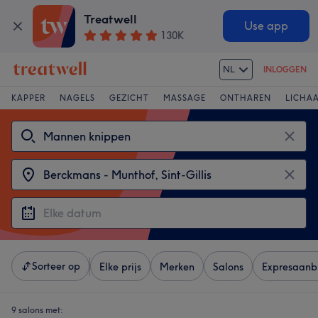
Treatwell
Use app
130K
NL
INLOGGEN
KAPPER
NAGELS
GEZICHT
MASSAGE
ONTHAREN
LICHA
Sorteer op
Elke prijs
Merken
Salons
Expresaanb
9 salons met: