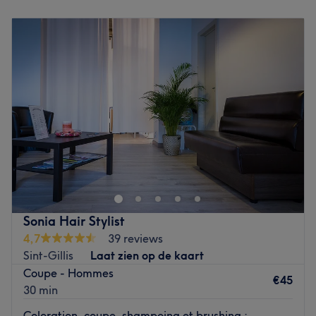
réalisés avec précision pour sublimer chaque chevelure.
Maandag
Gesloten
Go to venue
Dinsdag
10:00
–
18:00
Woensdag
10:00
–
18:00
Donderdag
10:00
–
18:00
Vrijdag
10:00
–
18:00
Zaterdag
10:00
–
18:00
Zondag
Gesloten
Ici, on vous chouchoute de la tête aux pieds. Situé à
Saint-Gilles, l’Institut de Beauté Alexandra est l’endroit
idéal pour une pause beauté. Moderne et lumineux, vous
vous y sentirez détendu grâce à l’atmosphère zen qui y
règne. Que ce soit pour une nouvelle coiffure ou
Sonia Hair Stylist
coloration, un soin du visage, des ongles ou même une
4,7
39 reviews
épilation, vous serez bichonné, sublimé et ressourcé.
Sint-Gillis
Laat zien op de kaart
Go to venue
Coupe - Hommes
€45
30 min
Coloration, coupe, shampoing et brushing :