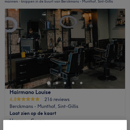
mannen - knippen in de buurt van Berckmans - Munthof, Sint-Gillis
Hairmano Louise
4,8
216 reviews
Berckmans - Munthof, Sint-Gillis
Laat zien op de kaart
Homme - Coupe
€25
30 min