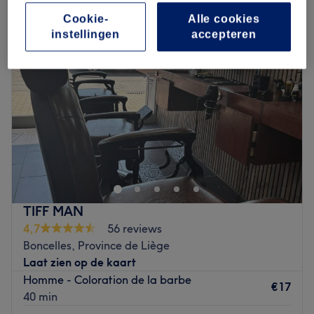
Cookie-
Alle cookies
instellingen
accepteren
TIFF MAN
4,7
56 reviews
Boncelles, Province de Liège
Laat zien op de kaart
Homme - Coloration de la barbe
€17
40 min