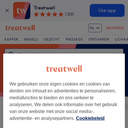
Treatwell
Use app
130K
NL
INLOGGEN
KAPPER
NAGELS
GEZICHT
MASSAGE
ONTHAREN
LICHA
We gebruiken onze eigen cookies en cookies van
derden om inhoud en advertenties te personaliseren,
mediafuncties te bieden en ons verkeer te
analyseren. We delen ook informatie over het gebruik
Sorteer op
Elke prijs
Salons
Expresaanbiedingen
van onze website met onze social media-,
advertentie- en analysepartners.
Cookiebeleid
Een salon met:
mannen kleuren in Tilff, Province de Liège