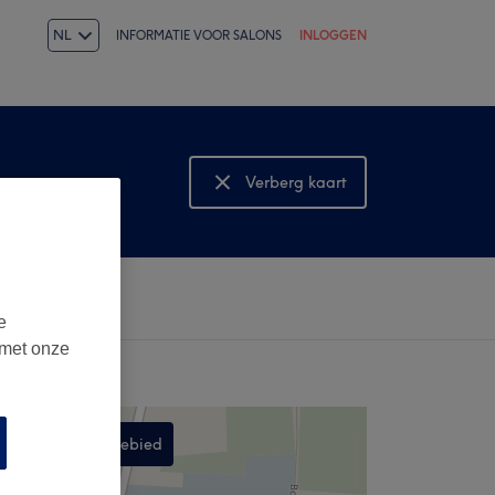
NL
INFORMATIE VOOR SALONS
INLOGGEN
Verberg kaart
Bekijk kaart
e
 met onze
Zoek in dit gebied
,