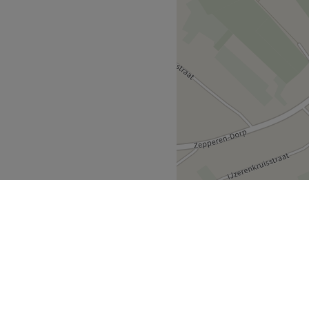
Sint-Truiden
>