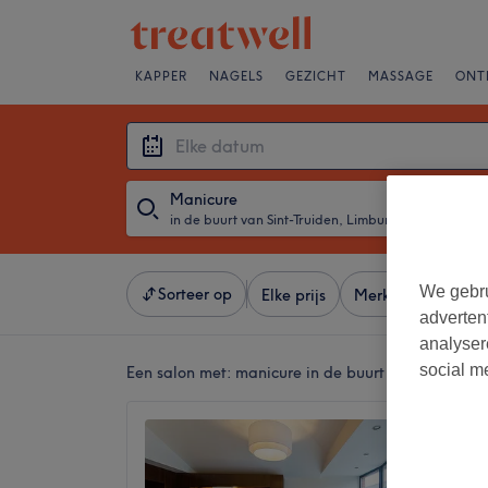
KAPPER
NAGELS
GEZICHT
MASSAGE
ONT
Manicure
in de buurt van Sint-Truiden, Limburg
・
Elke datu
We gebru
Sorteer op
Elke prijs
Merken
Salons
adverten
analyser
social m
Een salon met:
manicure in de buurt van Sint-Trui
Schoonh
Agings
4,6