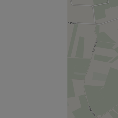
t betekent dat
elke
esteld.
ti-aging of pigmentvlekken
:
altijd
vakkundig
advies. Het
ieken qua apparatuur,
treatment je ook gaat: je
voor de deur.
Go to venue