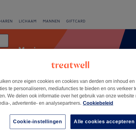
HAREN
LICHAAM
MANNEN
GIFTCARD
Manicure
m
iken onze eigen cookies en cookies van derden om inhoud en
Expresaanbiedingen
Beoordeling
ties te personaliseren, mediafuncties te bieden en ons verkeer t
en. We delen ook informatie over het gebruik van onze website
edia-, advertentie- en analysepartners.
Cookiebeleid
den, Limburg
+
eids- & Anti-
Cookie-instellingen
Alle cookies accepteren
instituut Dominique
−
256 reviews