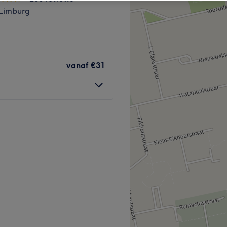
 Limburg
vanaf
€31
eren
kun je terecht voor
 permanente make-up
. Het