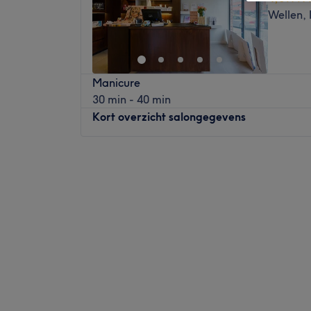
Wellen,
Manicure
30 min - 40 min
Kort overzicht salongegevens
Maandag
Gesloten
Dinsdag
09:30
–
18:00
Woensdag
09:30
–
14:00
Donderdag
09:30
–
18:00
Vrijdag
09:30
–
18:00
Zaterdag
09:30
–
13:00
Zondag
Gesloten
Bij
Schoonheidsinstituut Dominique
in
Zepp
huidverbetering, definitief ontharen en