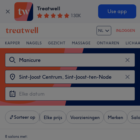
Treatwell
Use app
130K
NL
INLOGGEN
KAPPER
NAGELS
GEZICHT
MASSAGE
ONTHAREN
LICHA
Sorteer op
Elke prijs
Voorzieningen
Merken
Sal
8 salons met: