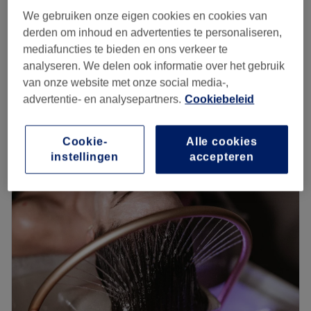
We gebruiken onze eigen cookies en cookies van
Manucure simple
€20
derden om inhoud en advertenties te personaliseren,
30 min
mediafuncties te bieden en ons verkeer te
Manucure russe
analyseren. We delen ook informatie over het gebruik
€30
35 min
van onze website met onze social media-,
Kort overzicht salongegevens
advertentie- en analysepartners.
Cookiebeleid
Maandag
08:00
–
20:00
Cookie-
Alle cookies
Dinsdag
10:00
–
20:00
instellingen
accepteren
Woensdag
08:00
–
18:00
Donderdag
10:00
–
20:00
Vrijdag
10:00
–
20:00
Zaterdag
10:00
–
20:00
Zondag
Gesloten
Bienvenue chez Studio by Zey
🤍
Zeyna, esthéticienne passionnée, vous accueille dans un
espace chaleureux et élégant dédié à la beauté et au