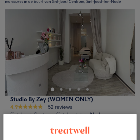
manicures in de buurt van Sint-Joost Centrum, Sint-Joost-ten-Node
Studio By Zey (WOMEN ONLY)
4,9
52 reviews
Sint-Joost Centrum, Sint-Joost-ten-Node
Laat zien op de kaart
Manucure russe et pose de vernis
vanaf
€50
1 u - 1 u 25 min