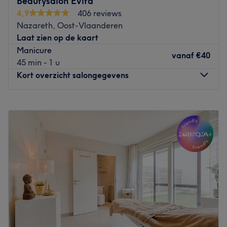
Beautysalon Evita
Instagram-pagina of website.
4,9
406 reviews
Go to venue
Nazareth, Oost-Vlaanderen
Laat zien op de kaart
Manicure
vanaf
€40
45 min - 1 u
Kort overzicht salongegevens
Maandag
09:00
–
20:00
Dinsdag
09:00
–
20:00
Woensdag
Gesloten
Donderdag
09:00
–
20:00
Vrijdag
09:00
–
20:00
Zaterdag
Gesloten
Zondag
Gesloten
Bij Beautysalon Evita in Eke kan u zich heerlijk laten
verzorgen. Van manicure, pedicure en wimperlifting tot
fijne gelaatsverzorgingen. Met het merk Celestetic,