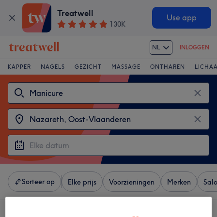
Treatwell
Use app
130K
NL
INLOGGEN
KAPPER
NAGELS
GEZICHT
MASSAGE
ONTHAREN
LICHA
Sorteer op
Elke prijs
Voorzieningen
Merken
Sal
4 salons met:
manicures in de buurt van Nazareth, Oost-Vlaanderen