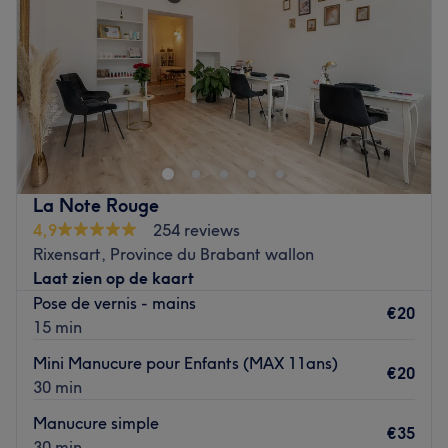
Zaterdag
Gesloten
Zondag
Gesloten
Sfeer in de salon: Relaxte toegankelijke sfeer.
Merken en producten: The Gelbottle, Slowianka, Bio
Balance.
Het team: Sam, enkele jaren ervaring.
La Note Rouge
Gespecialiseerd in: Biab, gelaatsverzorgingen en
4,9
254 reviews
ontharing van het gelaat.
Rixensart, Province du Brabant wallon
Dichtsbijzijnde openbaar vervoer: Bushalte schuin over
Laat zien op de kaart
het salon.
Pose de vernis - mains
€20
15 min
Extra's: Ik wil graag dat iedereen zich thuisvoelt in mijn
salon. Ik werk met veel passie en precisie zodat iedereen
Mini Manucure pour Enfants (MAX 11ans)
€20
het salon met een glimlach verlaat.
30 min
Go to venue
Manucure simple
€35
30 min