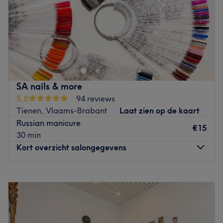
Zondag
Gesloten
L’Espace Beauté Minceur, situé sur la chaussée de
Louvain à Eghezée, est un salon de beauté qui prodigue
des soins pour le visage et le corps. Christine vous
accueille dans un espace feutré, relaxant dans un
nouveau conceptstore. Ce salon utilise les meilleures
SA nails & more
gammes de produits professionnels et un matériel de
5,0
94 reviews
pointe.
Tienen, Vlaams-Brabant
Laat zien op de kaart
Go to venue
Russian manicure
€15
30 min
Kort overzicht salongegevens
Maandag
10:00
–
18:00
Dinsdag
09:00
–
16:00
Woensdag
09:00
–
16:00
Donderdag
09:00
–
16:00
Vrijdag
09:00
–
16:00