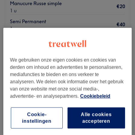
Manucure Russe simple
€20
1 u
Semi Permanent
€40
1 u
Kort overzicht salongegevens
Maandag
09:00
–
19:00
Dinsdag
09:00
–
19:00
We gebruiken onze eigen cookies en cookies van
Woensdag
09:00
–
12:00
derden om inhoud en advertenties te personaliseren,
Donderdag
09:00
–
19:00
mediafuncties te bieden en ons verkeer te
Vrijdag
09:00
–
19:00
analyseren. We delen ook informatie over het gebruik
Zaterdag
10:00
–
12:00
van onze website met onze social media-,
Zondag
Gesloten
advertentie- en analysepartners.
Cookiebeleid
Magnails in Flawinne is een manicure- en pedicuresalon
Cookie-
Alle cookies
waar professionaliteit, gezelligheid en persoonlijke
instellingen
accepteren
verzorging centraal staan, met als doel iedere klant te
laten genieten van perfect verzorgde handen en voeten