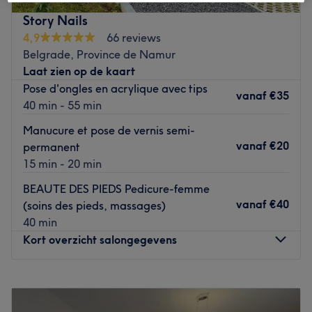
in een warme en ontspannen sfeer.
Story Nails
Dichtstbijzijnde openbaar vervoer: De salon is gelegen
4,9
66 reviews
nabij de halte Flawinne Centre.
Belgrade, Province de Namur
Laat zien op de kaart
Het team: De salon wordt geleid door een
Pose d'ongles en acrylique avec tips
gepassioneerde nagelstyliste met meer dan 3 jaar
vanaf
€35
40 min - 55 min
ervaring. Met oog voor detail, vakmanschap en een
persoonlijke aanpak zorgt zij ervoor dat iedere klant de
Manucure et pose de vernis semi-
salon tevreden verlaat.
vanaf
€20
permanent
15 min - 20 min
Wat we leuk vinden aan de salon: Sfeer: gezellig,
professioneel, verzorgd en gastvrij.
BEAUTE DES PIEDS Pedicure-femme
Gespecialiseerd in: manicure, pedicure, nagelstyling en
vanaf
€40
(soins des pieds, massages)
nail art.
40 min
Kort overzicht salongegevens
Gebruikte merken en producten: Indigo.
De extra’s: Klanten kunnen profiteren van aantrekkelijke
Maandag
08:30
–
19:30
Social Deals, een handige aan-huisservice en een
Dinsdag
08:30
–
19:30
loyaliteitsprogramma voor vaste klanten. De salon is
Woensdag
08:30
–
19:30