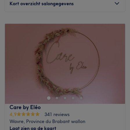
Kort overzicht salongegevens
Maandag
18:00
–
19:00
Dinsdag
17:45
–
19:00
Woensdag
09:00
–
18:00
Donderdag
17:45
–
19:00
Vrijdag
17:45
–
19:00
Zaterdag
09:00
–
17:00
Zondag
Gesloten
The Beauty Spot est un superbe espace de beauté à
domicile, situé à Wavre, non loin du parc du Golf de
Louvain-la-Neuve. Venez profiter de l'expertise de
Laurence qui saura satisfaire vos envies et besoins
esthétiques.
Care by Eléo
4,9
341 reviews
Transports publics les plus proches :
Wavre, Province du Brabant wallon
À cinq minutes à pied, vous disposez de l'arrêt de bus
Laat zien op de kaart