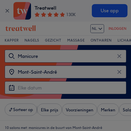
Treatwell
Use app
130K
NL
INLOGGEN
KAPPER
NAGELS
GEZICHT
MASSAGE
ONTHAREN
LICHA
Sorteer op
Elke prijs
Voorzieningen
Merken
Sal
10 salons met:
manicures in de buurt van Mont-Saint-André