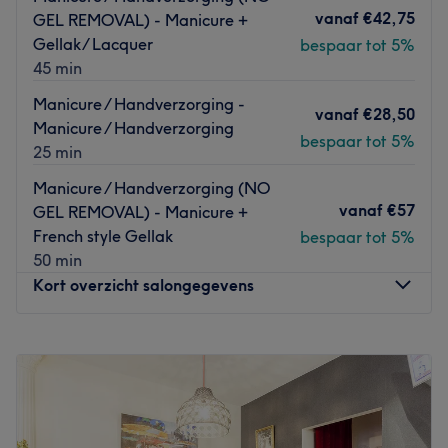
Go to venue
vanaf
€42,75
GEL REMOVAL) - Manicure +
Gellak/ Lacquer
bespaar tot 5%
45 min
Manicure / Handverzorging -
vanaf
€28,50
Manicure / Handverzorging
bespaar tot 5%
25 min
Manicure / Handverzorging (NO
vanaf
€57
GEL REMOVAL) - Manicure +
French style Gellak
bespaar tot 5%
50 min
Kort overzicht salongegevens
Maandag
09:00
–
17:00
Dinsdag
09:00
–
17:30
Woensdag
09:30
–
12:00
Donderdag
09:00
–
18:00
Vrijdag
09:00
–
18:00