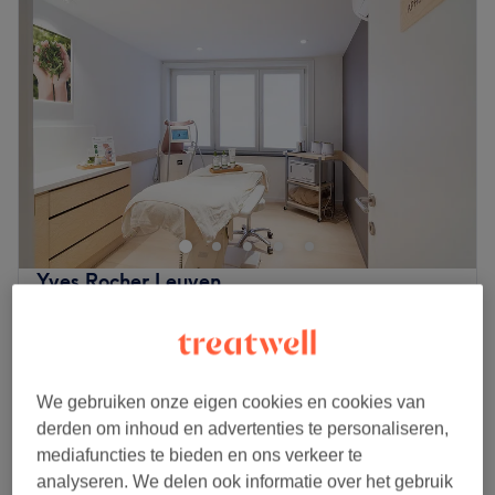
Yves Rocher Leuven
4,5
1150 reviews
Leuven Centrum, Leuven
Laat zien op de kaart
Nagellak
vanaf
€15
15 min - 30 min
We gebruiken onze eigen cookies en cookies van
Handverzorging - 30 minuten
derden om inhoud en advertenties te personaliseren,
vanaf
€32
30 min - 45 min
mediafuncties te bieden en ons verkeer te
Kort overzicht salongegevens
analyseren. We delen ook informatie over het gebruik