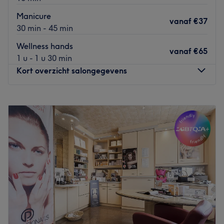
één en dezelfde specialiste. Zo bespaar je kostbare tijd!
Manicure
Go to venue
vanaf
€37
30 min - 45 min
Wellness hands
vanaf
€65
1 u - 1 u 30 min
Kort overzicht salongegevens
Maandag
09:00
–
17:00
Dinsdag
09:00
–
17:00
Woensdag
09:00
–
17:00
Donderdag
09:00
–
17:00
Vrijdag
09:00
–
17:00
Zaterdag
Gesloten
Zondag
Gesloten
Smile, shine en sparkle bij de knusse Schoonheidssalon
Marie in Leuven, want Marie biedt hier
gelaatsverzorgingen, massages, ontharingen en hand-