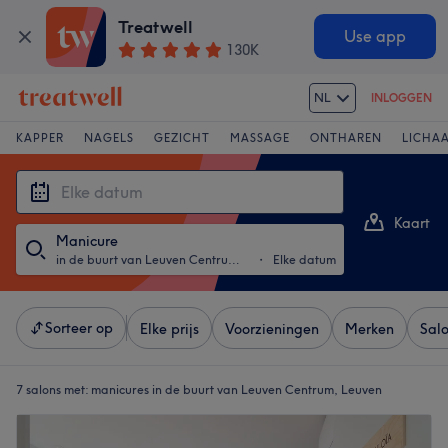
Treatwell
Use app
130K
NL
INLOGGEN
KAPPER
NAGELS
GEZICHT
MASSAGE
ONTHAREN
LICHA
Kaart
Manicure
Lijst
in de buurt van Leuven Centrum, Leuven
・
Elke datum
Sorteer op
Elke prijs
Voorzieningen
Merken
Sal
7 salons met:
manicures in de buurt van Leuven Centrum, Leuven