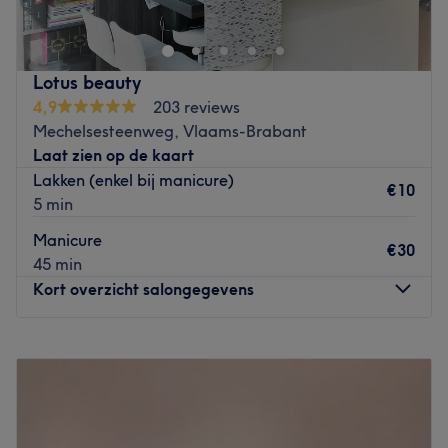
salon betekent dan ook meer dan alleen de verzorging
van je uiterlijk. Een goede uitstraling wordt namelijk
veroorzaakt door een positieve balans tussen lichaam en
Lotus beauty
geest. Kom heerlijk tot rust terwijl je lichaam van top tot
4,9
203 reviews
teen wordt verwend. Daarnaast kan je bij dit salon ook
Mechelsesteenweg, Vlaams-Brabant
terecht voor huidverbetering en afslanking. Na een
Laat zien op de kaart
behandeling bij dit salon barst je van de nieuwe energie
Lakken (enkel bij manicure)
en zul je dit ook uitstralen.
€10
5 min
Go to venue
Manicure
€30
45 min
Kort overzicht salongegevens
Maandag
09:30
–
15:00
Dinsdag
09:00
–
16:05
Woensdag
09:00
–
18:00
Donderdag
09:00
–
18:00
Vrijdag
09:00
–
18:00