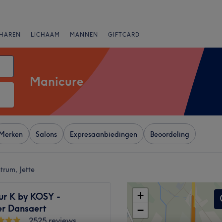
HAREN
LICHAAM
MANNEN
GIFTCARD
Manicure
Merken
Salons
Expresaanbiedingen
Beoordeling
trum, Jette
+
ur K by KOSY -
er Dansaert
−
2525 reviews