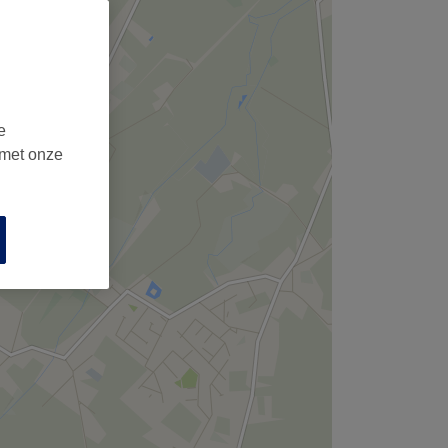
e
 met onze