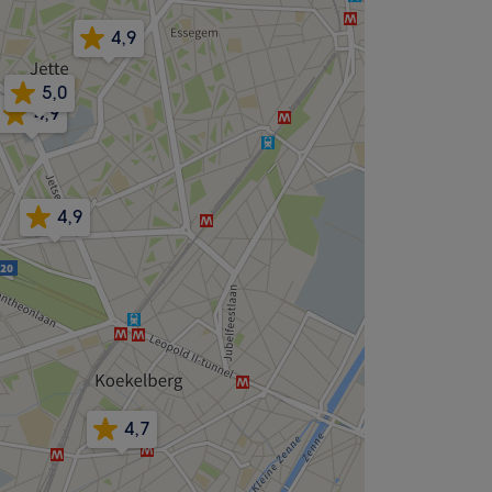
4,9
5,0
4,9
4,9
4,7