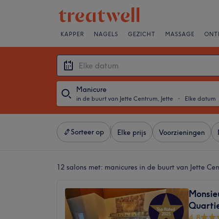
KAPPER
NAGELS
GEZICHT
MASSAGE
ONT
Manicure
in de buurt van Jette Centrum, Jette
・
Elke datum
Sorteer op
Elke prijs
Voorzieningen
12 salons met:
manicures in de buurt van Jette Cen
Monsie
Quarti
4,8