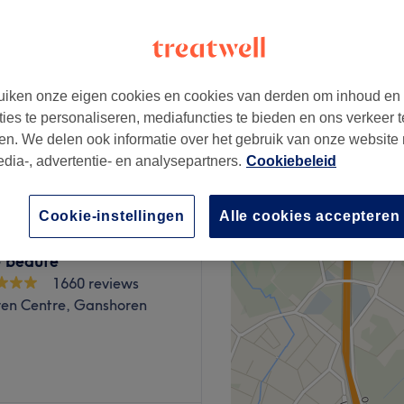
iken onze eigen cookies en cookies van derden om inhoud en
 NO NAIL POLISH , NO
ties te personaliseren, mediafuncties te bieden en ons verkeer t
€30
en. We delen ook informatie over het gebruik van onze website
edia-, advertentie- en analysepartners.
Cookiebeleid
Cookie-instellingen
Alle cookies accepteren
e beauté
1660 reviews
en Centre, Ganshoren
ié aux hommes et femmes