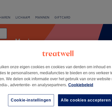
HAREN
LICHAAM
MANNEN
GIFTCARD
Manicure
iken onze eigen cookies en cookies van derden om inhoud en
anbiedingen
Beoordeling
ties te personaliseren, mediafuncties te bieden en ons verkeer t
en. We delen ook informatie over het gebruik van onze website
edia-, advertentie- en analysepartners.
Cookiebeleid
g
+
e la Beauté by Nadiia
Cookie-instellingen
Alle cookies accepteren
ews
−
ergen, Limburg