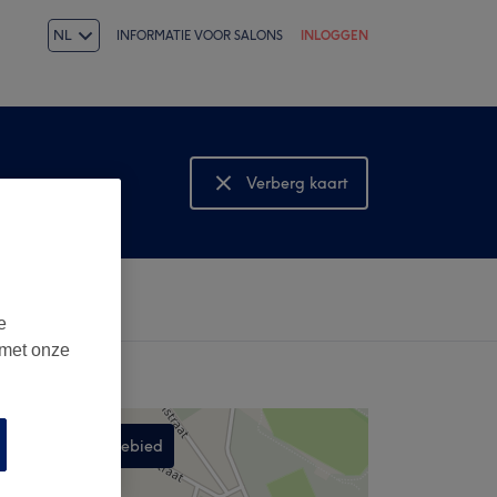
NL
INFORMATIE VOOR SALONS
INLOGGEN
Verberg kaart
Bekijk kaart
e
 met onze
Zoek in dit gebied
,