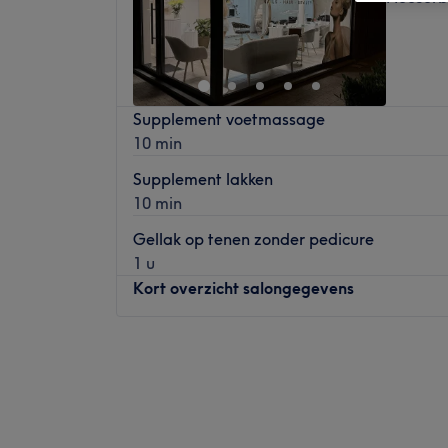
Supplement voetmassage
10 min
Supplement lakken
10 min
Gellak op tenen zonder pedicure
1 u
Kort overzicht salongegevens
Maandag
09:00
–
19:00
Dinsdag
09:00
–
19:00
Woensdag
09:00
–
19:00
Donderdag
09:00
–
19:00
Vrijdag
09:00
–
19:00