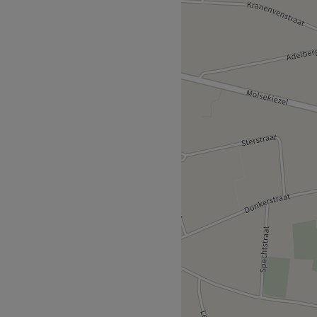
en professionele
ht, kwaliteit en
dere klant te laten stralen
nkzij een uitgebreid aanbod
biedt de salon een
in de watten laat leggen.
n is gelegen nabij het
ereikbaar met het openbaar
van medewerkers die zorg
el, vriendelijk en streven
ten te voldoen.
ofessioneel, verzorgd,