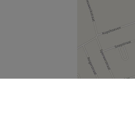
kunstnagels, manicures,
nkbrauwbehandelingen,
es, make-up en kapsels.
dige professionele
de klant.
 aan
en verwelkomt klanten in
nten kunnen er terecht voor
 uitgebreid verwenmoment.
Go to venue
mmel
Heeserbergen
>