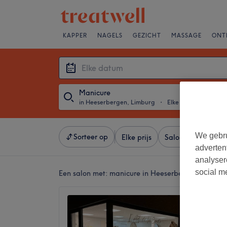
KAPPER
NAGELS
GEZICHT
MASSAGE
ONT
Manicure
in Heeserbergen, Limburg
・
Elke datum
We gebru
Sorteer op
Elke prijs
Salons
Expresa
adverten
analyser
social m
Een salon met:
manicure in Heeserbergen, Limbur
L'Art d
No revi
Heeserb