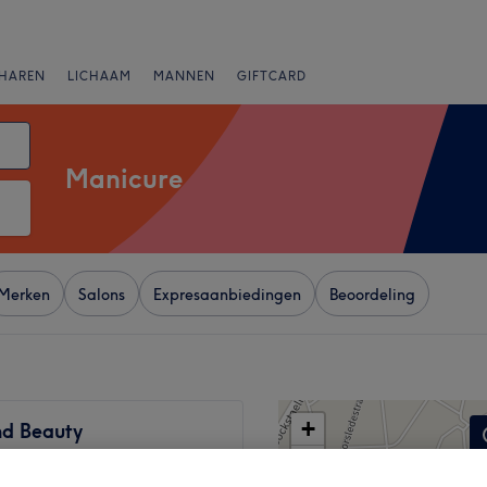
HAREN
LICHAAM
MANNEN
GIFTCARD
Manicure
Merken
Salons
Expresaanbiedingen
Beoordeling
+
d Beauty
4342 reviews
−
n-Lepoutre, Elsene