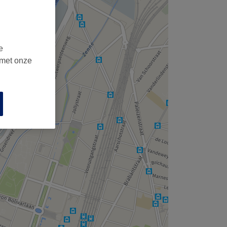
e
 met onze