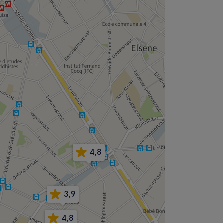
4,8
3,9
4,8