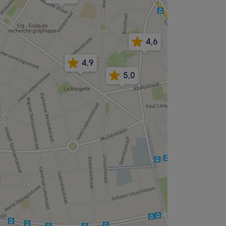
4,6
4,9
5,0