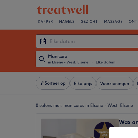
KAPPER
NAGELS
GEZICHT
MASSAGE
ONT
Manicure
in Elsene - West, Elsene
・
Elke datum
Sorteer op
Elke prijs
Voorzieningen
8 salons met:
manicures in Elsene - West, Elsene
Wax an
4,9
Brugman