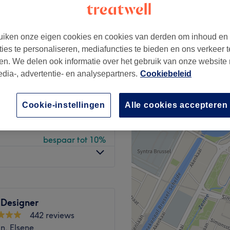
ren
iken onze eigen cookies en cookies van derden om inhoud en
ties te personaliseren, mediafuncties te bieden en ons verkeer t
vanaf
€40,50
en. We delen ook informatie over het gebruik van onze website
edia-, advertentie- en analysepartners.
Cookiebeleid
bespaar tot 10%
vanaf
€49,50
Cookie-instellingen
Alle cookies accepteren
bespaar tot 10%
vanaf
€58,50
bespaar tot 10%
 Designer
442 reviews
n, Elsene