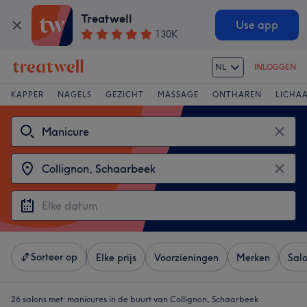
Treatwell
Use app
130K
NL
INLOGGEN
KAPPER
NAGELS
GEZICHT
MASSAGE
ONTHAREN
LICHA
Sorteer op
Elke prijs
Voorzieningen
Merken
Sal
26 salons met:
manicures in de buurt van Collignon, Schaarbeek