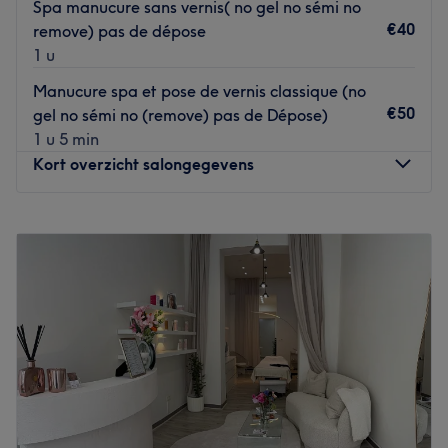
Spa manucure sans vernis( no gel no sémi no
€40
remove) pas de dépose
1 u
Manucure spa et pose de vernis classique (no
€50
gel no sémi no (remove) pas de Dépose)
1 u 5 min
Kort overzicht salongegevens
Maandag
09:00
–
19:00
Dinsdag
09:00
–
19:00
Woensdag
09:00
–
19:00
Donderdag
09:00
–
19:00
Vrijdag
09:00
–
19:00
Zaterdag
09:00
–
20:00
Zondag
13:00
–
19:00
Sérénissime Esthetic est un institut de beauté situé à
Bruxelles, dans le quartier Européen. C'est un lieu dédié à