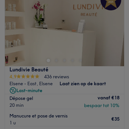
Donderdag
10:00
–
19:00
Vrijdag
10:00
–
19:00
Zaterdag
10:00
–
18:30
Zondag
Gesloten
Moon Aesthetic est un espace moderne dédié au bien-
être, spécialisé dans les ongles. Notre approche allie
expertise, technologies innovantes et ambiance
apaisante pour offrir à chaque client(e) une expérience
sur mesure. Nous mettons l’accent sur la qualité, l’hygiène
Lundivie Beauté
et la satisfaction clientèle.
4,9
436 reviews
Go to venue
Elsene - East, Elsene
Laat zien op de kaart
Last-minute
vanaf
€18
Dépose gel
20 min
bespaar tot 10%
Manucure et pose de vernis
€35
1 u