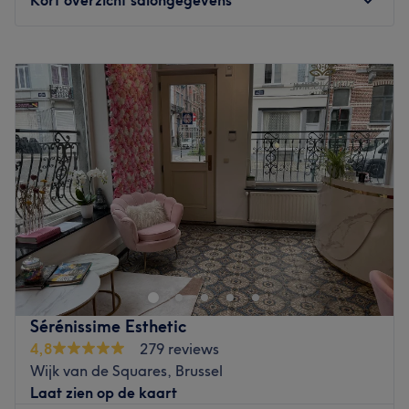
Maandag
09:00
–
20:30
Dinsdag
09:00
–
21:00
Woensdag
Gesloten
Donderdag
09:00
–
21:00
Vrijdag
09:00
–
21:00
Zaterdag
Gesloten
Zondag
Gesloten
Opened in 2005 Karen Sammon Skin and Nail Care is
dedicate to professional skin, nail and body care
treatments. The focus at Karen Sammon Skincare is to
restore and maintain your skin, nails and body to
optimum health. Our revolutionary approach for your skin
Sérénissime Esthetic
and nail care assure an accurate analysis of your specific
4,8
279 reviews
requirements before a treatment begins.
Wijk van de Squares, Brussel
Go to venue
Laat zien op de kaart