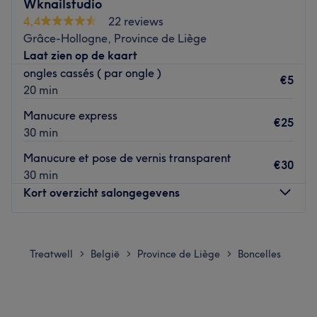
Wknailstudio
conseiller et d'adapter les soins en fonction de votre type
4,4
22 reviews
de peau: peau sensible, grasse, peau de type africain...
Grâce-Hollogne, Province de Liège
L'institut est facilement accessible et des places de
Laat zien op de kaart
parking gratuites sont disponibles juste à côté.
ongles cassés ( par ongle )
€5
Go to venue
20 min
Manucure express
€25
30 min
Manucure et pose de vernis transparent
€30
30 min
Kort overzicht salongegevens
Maandag
Gesloten
Dinsdag
Gesloten
Treatwell
België
Province de Liège
Boncelles
>
>
>
Woensdag
Gesloten
Donderdag
Gesloten
Vrijdag
Gesloten
Zaterdag
Gesloten