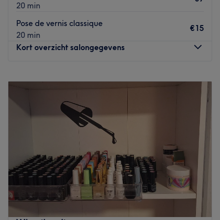
20 min
Pose de vernis classique
€15
20 min
Kort overzicht salongegevens
Maandag
Gesloten
Dinsdag
10:00
–
18:30
Woensdag
10:00
–
18:30
Donderdag
09:00
–
17:30
Vrijdag
09:00
–
17:30
Zaterdag
08:00
–
17:30
Zondag
Gesloten
L'institut Mia Beauté est situé à Tilff, en région liégeoise,
à proximité du Sart Tilman. Une large gamme de soins
est disponible: extensions de cils, massages, soins des
mains et des pieds, soins du visages et du corps. Marie,
souriante et pétillante, se fera un plaisir de vous