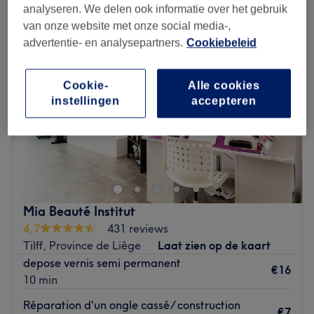
analyseren. We delen ook informatie over het gebruik
van onze website met onze social media-,
advertentie- en analysepartners.
Cookiebeleid
Cookie-
Alle cookies
instellingen
accepteren
Mia Beauté Institut
4,7
431 reviews
Tilff, Province de Liège
Laat zien op de kaart
depose vernis semi permanent
€16
10 min
Réparation d'un ongle cassé/ construction
€7