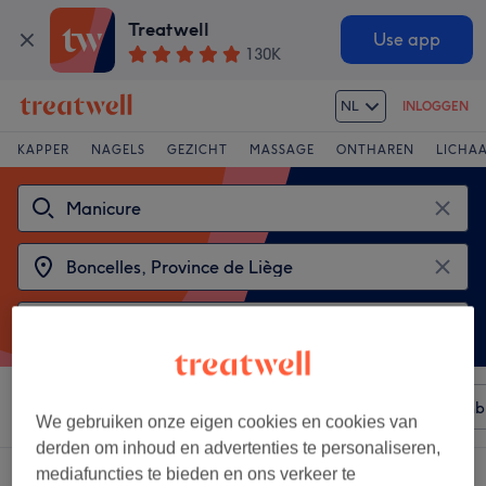
Treatwell
Use app
130K
NL
INLOGGEN
KAPPER
NAGELS
GEZICHT
MASSAGE
ONTHAREN
LICHA
Sorteer op
Elke prijs
Merken
Salons
Expresaanb
We gebruiken onze eigen cookies en cookies van
derden om inhoud en advertenties te personaliseren,
mediafuncties te bieden en ons verkeer te
2 salons met:
manicures in de buurt van Boncelles, Province de Liège