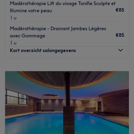
Madérothérapie Lift du visage Tonifie Sculpte et
€85
Illumine votre peau
1 u
Madérothérapie - Drainant Jambes Légères
€85
avec Gommage
1 u
Kort overzicht salongegevens
Maandag
09:30
–
17:00
Dinsdag
09:30
–
17:00
Woensdag
09:30
–
15:00
Donderdag
09:30
–
17:00
Vrijdag
09:30
–
17:00
Zaterdag
09:30
–
15:00
Zondag
Gesloten
Esthétique Ale, situé à Boussu, est un institut de beauté
dédié à votre bien-être. C'est l'endroit idéal pour