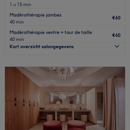
1 u 15 min
Madérothérapie jambes
€60
40 min
Madérothérapie ventre + tour de taille
€60
40 min
Kort overzicht salongegevens
Maandag
Gesloten
Dinsdag
Gesloten
Woensdag
10:00
–
20:00
Donderdag
Gesloten
Vrijdag
Gesloten
Zaterdag
11:00
–
18:00
Zondag
Gesloten
Bienvenue chez Yutee situé à Lasne. Oubliez vos soucis du
quotidien et prenez le temps de reposer votre corps et