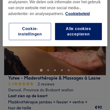
maderotherapie in de buurt van Genval, Province du Brabant wallon
analyseren. We delen ook informatie over het gebruik
van onze website met onze social media-,
advertentie- en analysepartners.
Cookiebeleid
Cookie-
Alle cookies
instellingen
accepteren
Yutee - Maderothérapie & Massages à Lasne
5,0
2 reviews
Genval, Province du Brabant wallon
Laat zien op de kaart
Madérothérapie jambes + fessier + ventre +
€90
tour de taille