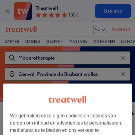
Treatwell
Use app
130K
NL
INLOGGEN
KAPPER
NAGELS
GEZICHT
MASSAGE
ONTHAREN
LICHA
Sorteer op
Elke prijs
Merken
Salons
Expresaanb
We gebruiken onze eigen cookies en cookies van
derden om inhoud en advertenties te personaliseren,
mediafuncties te bieden en ons verkeer te
2 salons met: