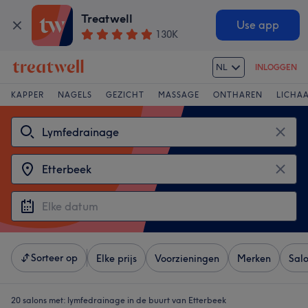
Treatwell
Use app
130K
NL
INLOGGEN
KAPPER
NAGELS
GEZICHT
MASSAGE
ONTHAREN
LICHA
Sorteer op
Elke prijs
Voorzieningen
Merken
Sal
20 salons met:
lymfedrainage in de buurt van Etterbeek