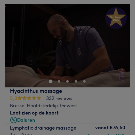
Hyacinthus massage
5,0
332 reviews
Brussel Hoofdstedelijk Gewest
Laat zien op de kaart
Daluren
vanaf
€76,50
Lymphatic drainage massage