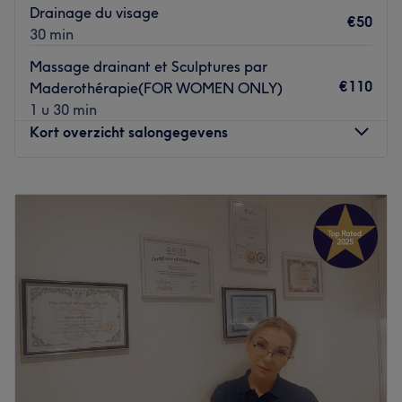
Go to venue
Drainage du visage
€50
30 min
Massage drainant et Sculptures par
€110
Maderothérapie(FOR WOMEN ONLY)
1 u 30 min
Kort overzicht salongegevens
Maandag
09:00
–
18:00
Dinsdag
09:00
–
18:00
Woensdag
09:00
–
18:00
Donderdag
09:00
–
18:00
Vrijdag
09:00
–
18:00
Zaterdag
09:00
–
17:00
Zondag
Gesloten
Jaqueline Totoli Beauty Concept est un institut de beauté
installé à Ixelles. Profitez d'un moment rien qu'à vous
grâce à des soins sur mesure effectués avec