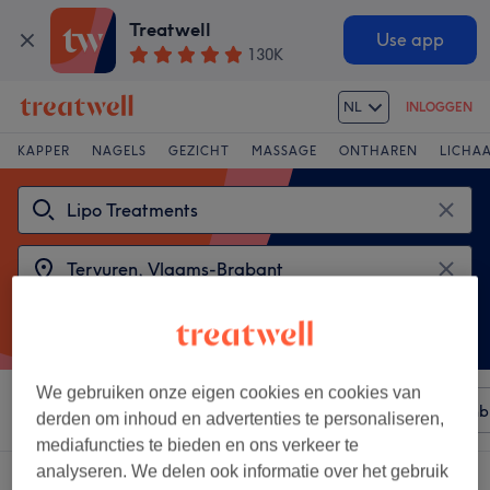
Treatwell
Use app
130K
NL
INLOGGEN
KAPPER
NAGELS
GEZICHT
MASSAGE
ONTHAREN
LICHA
We gebruiken onze eigen cookies en cookies van
Sorteer op
Elke prijs
Merken
Salons
Expresaanb
derden om inhoud en advertenties te personaliseren,
mediafuncties te bieden en ons verkeer te
analyseren. We delen ook informatie over het gebruik
2 salons met: