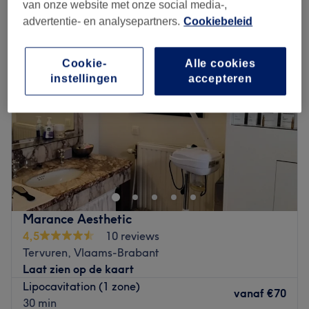
lipo treatments in de buurt van Tervuren, Vlaams-Brabant
van onze website met onze social media-,
advertentie- en analysepartners.
Cookiebeleid
Cookie-
Alle cookies
instellingen
accepteren
Marance Aesthetic
4,5
10 reviews
Tervuren, Vlaams-Brabant
Laat zien op de kaart
Lipocavitation (1 zone)
vanaf
€70
30 min