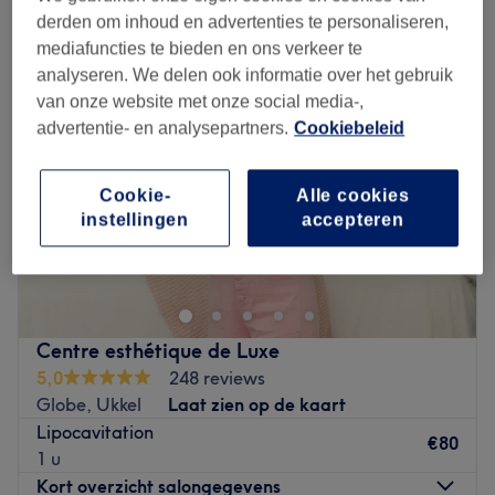
lipo treatments in de buurt van Sint-Pieters-Leeuw, Vlaams-Brabant
derden om inhoud en advertenties te personaliseren,
mediafuncties te bieden en ons verkeer te
analyseren. We delen ook informatie over het gebruik
van onze website met onze social media-,
advertentie- en analysepartners.
Cookiebeleid
Cookie-
Alle cookies
instellingen
accepteren
Centre esthétique de Luxe
5,0
248 reviews
Globe, Ukkel
Laat zien op de kaart
Lipocavitation
€80
1 u
Kort overzicht salongegevens