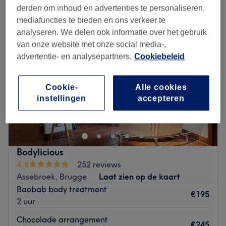
derden om inhoud en advertenties te personaliseren,
mediafuncties te bieden en ons verkeer te
analyseren. We delen ook informatie over het gebruik
van onze website met onze social media-,
advertentie- en analysepartners.
Cookiebeleid
Cookie-
Alle cookies
instellingen
accepteren
Bodylicious
4,8
252 reviews
Assebroek, Brugge
Laat zien op de kaart
Baobab body treatment
€195
2 uur
Chocolade arrangement
€245