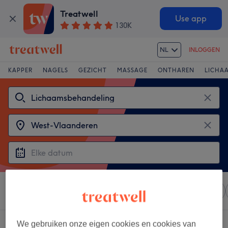
Treatwell
Use app
130K
NL
INLOGGEN
KAPPER
NAGELS
GEZICHT
MASSAGE
ONTHAREN
LICHA
Sorteer op
Elke prijs
Salons
Expresaanbiedingen
3 salons met:
lichaamsbehandeling in West-Vlaanderen
We gebruiken onze eigen cookies en cookies van