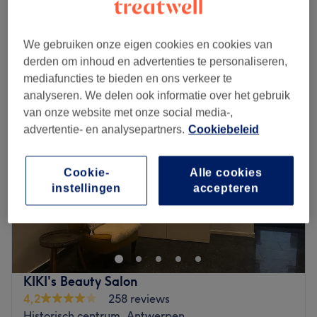
€90
45 min
Kort overzicht salongegevens
We gebruiken onze eigen cookies en cookies van
derden om inhoud en advertenties te personaliseren,
Maandag
12:00
–
20:00
mediafuncties te bieden en ons verkeer te
Dinsdag
12:00
–
20:00
analyseren. We delen ook informatie over het gebruik
Woensdag
12:00
–
20:00
van onze website met onze social media-,
Donderdag
12:00
–
20:00
advertentie- en analysepartners.
Cookiebeleid
Vrijdag
12:00
–
20:00
Zaterdag
12:00
–
20:00
Zondag
12:00
–
20:00
Cookie-
Alle cookies
instellingen
accepteren
Welcome to SKINNIX, your premier destination for
advanced skin aesthetics.
At Skinnix, they blend science and artistry to enhance
your natural beauty.
Their journey is dedicated to delivering personalized
KIKI's Beauty Salon
skincare solutions in a soothing, luxurious environment.
4,2
258 reviews
Whether you're seeking rejuvenation, treatment, or a
Historisch centrum, Antwerpen