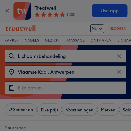
Treatwell
Use app
130K
NL
INLOGGEN
KAPPER
NAGELS
GEZICHT
MASSAGE
ONTHAREN
LICHA
Sorteer op
Elke prijs
Voorzieningen
Merken
Sal
9 salons met: