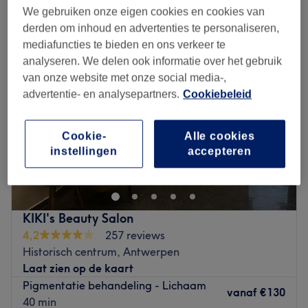
lichaamsbehandeling in de buurt van Nassaustraat, Antwerpen
We gebruiken onze eigen cookies en cookies van
derden om inhoud en advertenties te personaliseren,
mediafuncties te bieden en ons verkeer te
analyseren. We delen ook informatie over het gebruik
van onze website met onze social media-,
advertentie- en analysepartners.
Cookiebeleid
Cookie-
Alle cookies
instellingen
accepteren
KIKI's Beauty Salon
4,2
257 reviews
Historisch centrum, Antwerpen
Laat zien op de kaart
Pigmentatie behandeling - Lichaam
vanaf
€130
40 min