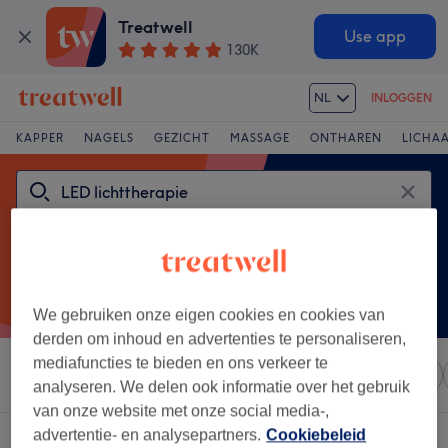
Treatwell
Use app
130K
NL
INLOGGEN
KAPPER
NAGELS
GEZICHT
MASSAGE
ONTHAREN
LICHA
We gebruiken onze eigen cookies en cookies van
derden om inhoud en advertenties te personaliseren,
mediafuncties te bieden en ons verkeer te
Sorteer op
Elke prijs
Salons
Expresaanbiedingen
analyseren. We delen ook informatie over het gebruik
van onze website met onze social media-,
advertentie- en analysepartners.
Cookiebeleid
Een salon met: