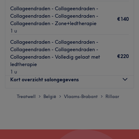
Collageendraden - Collageendraden -
Collageendraden - Collageendraden -
€140
Collageendraden - Zone+ledtherapie
1 u
Collageendraden - Collageendraden -
Collageendraden - Collageendraden -
€220
Collageendraden - Volledig gelaat met
ledtherapie
1 u
Kort overzicht salongegevens
Maandag
Treatwell
België
Vlaams-Brabant
09:00
Rillaar
–
15:30
>
>
>
Dinsdag
09:00
–
16:30
Woensdag
Gesloten
Donderdag
09:00
–
16:30
Vrijdag
09:00
–
16:30
Zaterdag
09:00
–
16:30