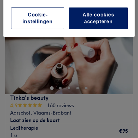
led lichttherapie in de buurt van Rillaar, Vlaams-Brabant
Cookie-
Alle cookies
instellingen
accepteren
Tinka's beauty
4,9
160 reviews
Aarschot, Vlaams-Brabant
Laat zien op de kaart
Ledtherapie
€95
1 u