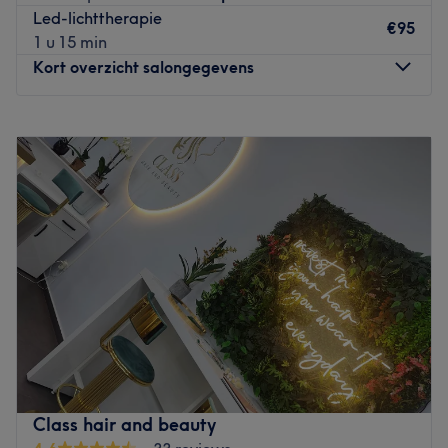
Go to venue
Led-lichttherapie
€95
1 u 15 min
Kort overzicht salongegevens
Maandag
09:00
–
16:30
Dinsdag
09:00
–
16:30
Woensdag
09:00
–
12:00
Donderdag
09:00
–
16:30
Vrijdag
09:00
–
16:30
Zaterdag
Gesloten
Zondag
Gesloten
Aan de Arenbergstraat 24 in Antwerpen vind je
schoonheidssalon Facialbar. Je bent hier aan het juiste
adres voor gelaatsverzorgingen, peelings, een pedicure
en het waxen van je gelaat. Eigenares Laura is een
ervaren beauty expert en kent alle kneepjes van het vak.
Class hair and beauty
Professionaliteit en klanttevredenheid staan in haar salon