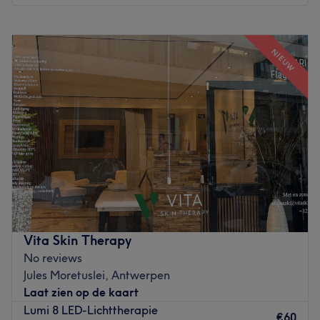
Maandag
09:00
–
14:45
Dinsdag
08:00
–
18:00
NIEUW
Woensdag
08:00
–
20:45
Donderdag
10:00
–
18:00
Vrijdag
10:00
–
18:00
Zaterdag
10:00
–
18:00
Zondag
08:00
–
20:45
Miss Clinic is een woman-only esthetische
schoonheidssalon gelegen in Antwerpen. Ontdek de
professionele en gepersonaliseerde
schoonheidsbehandelingen van Miss Clinic. Of je nu op
zoek bent naar een goede plek voor laserontharing, vet
Vita Skin Therapy
verwijderen of een ontspannende gezichtsbehandeling,
No reviews
bij The Miss Clinic ben je aan het juiste adres. Miss Clinic
Jules Moretuslei, Antwerpen
werkt met professionele productmerken zoals Babor,
Laat zien op de kaart
Orixir & Esthermax waardoor je zeker kunt zijn van
Lumi 8 LED-Lichttherapie
kwaliteit en resultaat.
€60