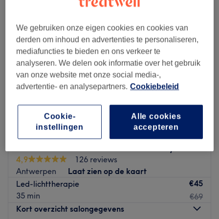
We gebruiken onze eigen cookies en cookies van
derden om inhoud en advertenties te personaliseren,
mediafuncties te bieden en ons verkeer te
analyseren. We delen ook informatie over het gebruik
van onze website met onze social media-,
advertentie- en analysepartners.
Cookiebeleid
Cookie-
Alle cookies
instellingen
accepteren
Miss Clinic Caronstraat - Women Only
4,9
126 reviews
Antwerpen
Laat zien op de kaart
€45
Led-lichttherapie
35 min
€69
Kort overzicht salongegevens