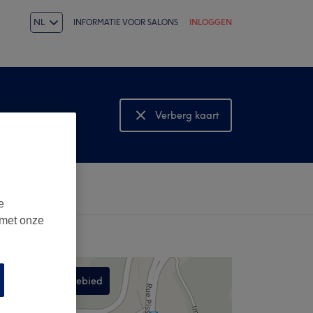
NL
INFORMATIE VOOR SALONS
INLOGGEN
Verberg kaart
Bekijk kaart
e
 met onze
Zoek in dit gebied
,