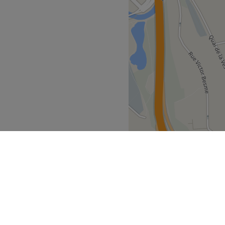
Go to venue
e Liège
Verviers
>