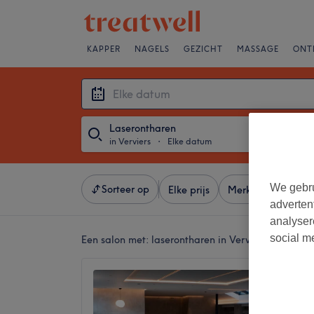
KAPPER
NAGELS
GEZICHT
MASSAGE
ONT
Laserontharen
in Verviers
・
Elke datum
We gebru
Sorteer op
Elke prijs
Merken
Salons
adverten
analyser
social m
Een salon met:
laserontharen in Verviers
Dao Ve
4,9
Verviers