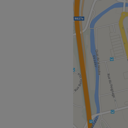
e la Station à Verviers, est
quilibre du corps. Situé dans
conçu pour offrir un véritable
tégique, situé à seulement
iers-Central. Sa proximité
 de la ville en fait une
s pour les habitants de la
eux, où chaque détail est
n plein cœur de la ville.
age.