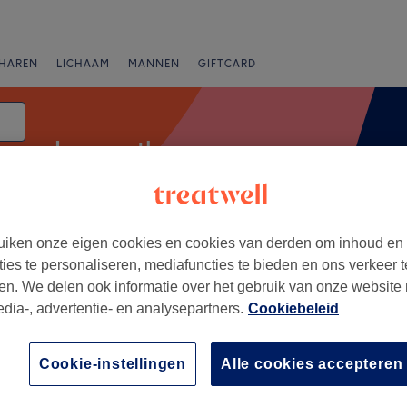
HAREN
LICHAAM
MANNEN
GIFTCARD
Laserontharen
iken onze eigen cookies en cookies van derden om inhoud en
Expresaanbiedingen
Beoordeling
ties te personaliseren, mediafuncties te bieden en ons verkeer t
en. We delen ook informatie over het gebruik van onze website
edia-, advertentie- en analysepartners.
Cookiebeleid
+
rviers
Cookie-instellingen
Alle cookies accepteren
62 reviews
−