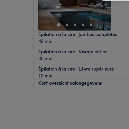
Épilation à la cire : Jambes complètes
40 min
Épilation à la cire : Visage entier
30 min
Épilation à la cire : Lèvre supérieure
10 min
Kort overzicht salongegevens
Maandag
09:00
–
21:00
Dinsdag
09:00
–
21:00
Woensdag
09:00
–
21:00
Donderdag
09:00
–
21:00
Vrijdag
09:00
–
21:00