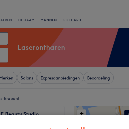
HAREN
LICHAAM
MANNEN
GIFTCARD
Laserontharen
Merken
Salons
Expresaanbiedingen
Beoordeling
ms-Brabant
+
E Beauty Studio
23 reviews
−
ek-Bever, Vlaams-