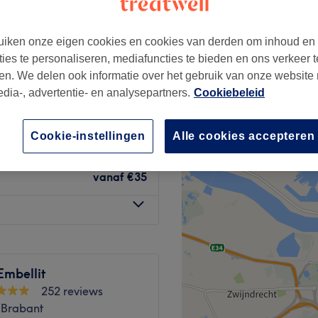
iken onze eigen cookies en cookies van derden om inhoud en
ties te personaliseren, mediafuncties te bieden en ons verkeer t
en. We delen ook informatie over het gebruik van onze website
orps
vanaf
€40
edia-, advertentie- en analysepartners.
Cookiebeleid
visage
vanaf
€20
Cookie-instellingen
Alle cookies accepteren
vanaf
€35
Embellit
252 reviews
Brabant