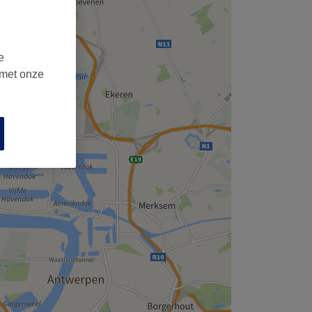
e
 met onze