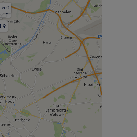
5,0
,0
5,0
4,7
4,9