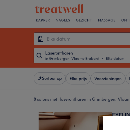
KAPPER
NAGELS
GEZICHT
MASSAGE
ONT
Laserontharen
in Grimbergen, Vlaams-Brabant
・
Elke datum
Sorteer op
Elke prijs
Voorzieningen
8 salons met:
laserontharen in Grimbergen, Vlaa
EYELIN
5,0
Strombe