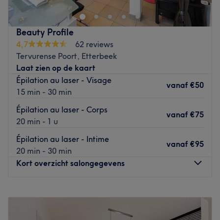
professionnel, l’établissement propose des traitements
ciblés réalisés avec précision afin de répondre aux
besoins de chaque client.
Beauty Profile
4,7
62 reviews
Transport public le plus proche
Tervurense Poort, Etterbeek
A deux minutes de l'arrêt de bus Chien Vert.
Laat zien op de kaart
L’équipe
Épilation au laser - Visage
vanaf
€50
Vous serez entre de très bonnes mains grâce à l'attention
15 min - 30 min
particulière d'une équipe experte.
Épilation au laser - Corps
vanaf
€75
20 min - 1 u
Nos coups de cœur :
L’atmosphère : un institut moderne à l'ambiance
Épilation au laser - Intime
vanaf
€95
conviviale et relaxante.
20 min - 30 min
La spécialité de l’établissement : les soins du visage et du
Kort overzicht salongegevens
corps.
Go to venue
Maandag
Gesloten
Dinsdag
09:00
–
19:00
Woensdag
09:00
–
19:00