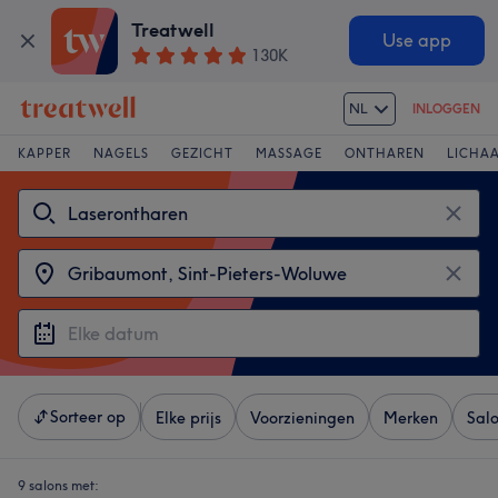
Treatwell
Use app
130K
NL
INLOGGEN
KAPPER
NAGELS
GEZICHT
MASSAGE
ONTHAREN
LICHA
Sorteer op
Elke prijs
Voorzieningen
Merken
Sal
9 salons met: