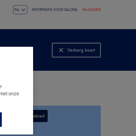
NL
INFORMATIE VOOR SALONS
INLOGGEN
Verberg kaart
Bekijk kaart
e
 met onze
Zoek in dit gebied
,