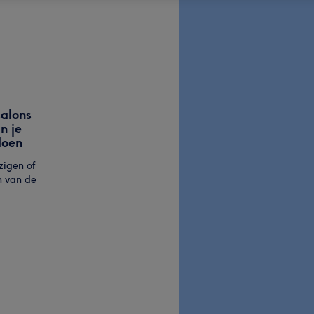
alons
n je
doen
zigen of
n van de