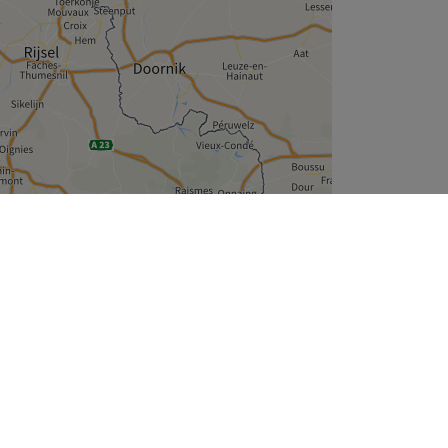
Leaflet
| ©
OpenStreetMap
contributors
Wie zijn wij
Over ons