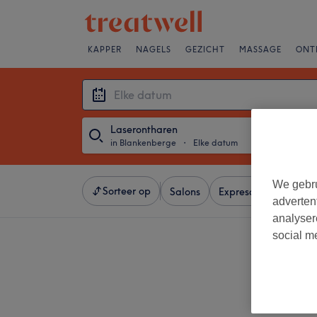
KAPPER
NAGELS
GEZICHT
MASSAGE
ONT
Laserontharen
in Blankenberge
・
Elke datum
We gebru
Sorteer op
Salons
Expresaanbiedingen
adverten
analyser
social m