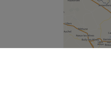
ren
Blankenberge
>
ek
Partners
ment Guide
Partner worden