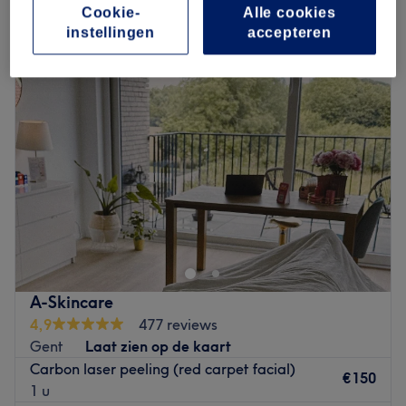
laserbehandeling - huidverjonging in de buurt van
Cookie-
Alle cookies
Zwijnaardsesteenweg, Gent
instellingen
accepteren
A-Skincare
4,9
477 reviews
Gent
Laat zien op de kaart
Carbon laser peeling (red carpet facial)
€150
1 u