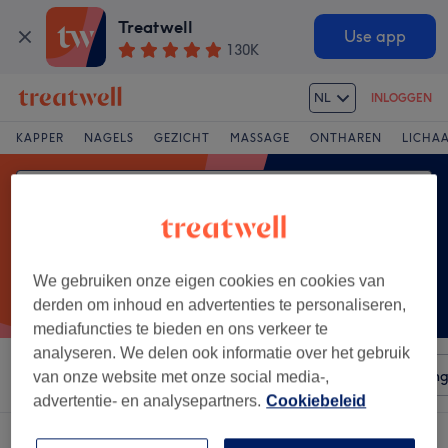
Treatwell
Use app
130K
NL
INLOGGEN
KAPPER
NAGELS
GEZICHT
MASSAGE
ONTHAREN
LICHA
We gebruiken onze eigen cookies en cookies van
derden om inhoud en advertenties te personaliseren,
mediafuncties te bieden en ons verkeer te
analyseren. We delen ook informatie over het gebruik
Sorteer op
Voorzieningen
Salons
Expresaanbiedin
van onze website met onze social media-,
advertentie- en analysepartners.
Cookiebeleid
Een salon met: