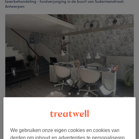
laserbehandeling - huidverjonging in de buurt van Sudermanstraat,
Antwerpen
Laseresthetiek
4,9
98 reviews
Antwerpen District, Antwerpen
Laat zien op de kaart
We gebruiken onze eigen cookies en cookies van
€75
Carbon laser-peeling
derden om inhoud en advertenties te personaliseren,