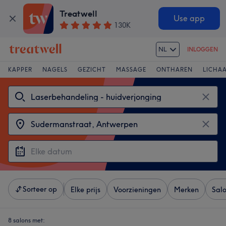
Treatwell
Use app
130K
NL
INLOGGEN
KAPPER
NAGELS
GEZICHT
MASSAGE
ONTHAREN
LICHA
Sorteer op
Elke prijs
Voorzieningen
Merken
Sal
8 salons met: