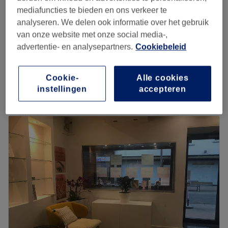
30 min
€120
mediafuncties te bieden en ons verkeer te
analyseren. We delen ook informatie over het gebruik
€40
Laserbehandeling - Gelaat
van onze website met onze social media-,
20 min
€50
advertentie- en analysepartners.
Cookiebeleid
Laserbehandeling - consultatie
€1
1 u
Cookie-
Alle cookies
Kort overzicht salongegevens
instellingen
accepteren
Maandag
10:00
–
19:00
Dinsdag
10:00
–
19:00
Woensdag
10:00
–
19:00
Donderdag
10:00
–
19:00
Vrijdag
10:00
–
19:00
Zaterdag
10:00
–
17:00
Zondag
10:00
–
13:00
Laseresthetiek is a beauty salon located in Antwerp, near
the city park. Come and discover the wide range of