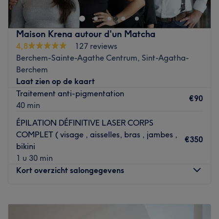
Merken en producten: Arkana
Go to venue
Maison Krena autour d'un Matcha
4,8
127 reviews
Berchem-Sainte-Agathe Centrum, Sint-Agatha-
Berchem
Laat zien op de kaart
Traitement anti-pigmentation
€90
40 min
ÉPILATION DÉFINITIVE LASER CORPS
COMPLET ( visage , aisselles, bras , jambes ,
€350
bikini
1 u 30 min
Kort overzicht salongegevens
Maandag
09:00
–
18:30
Dinsdag
09:00
–
18:30