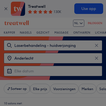
Treatwell
Use app
130K
NL
INLOGGEN
KAPPER
NAGELS
GEZICHT
MASSAGE
ONTHAREN
LICHA
Sorteer op
Elke prijs
Voorzieningen
Merken
Sal
10 salons met: