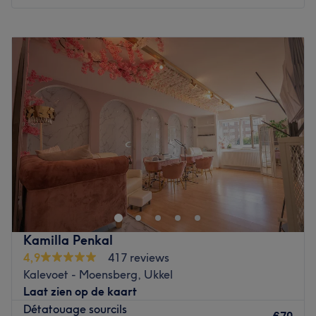
L’équipe
C'est Sultana et Isabelle qui vous accueillent
Maandag
10:00
–
19:00
chaleureusement dans ce salon.
Dinsdag
10:00
–
19:00
Woensdag
10:00
–
19:00
Nos coups de cœur :
Donderdag
10:00
–
19:00
L’atmosphère : le salon offre une ambiance conviviale et
Vrijdag
10:00
–
19:00
cocooning avec des sièges massants .
Zaterdag
10:00
–
19:00
Les spécialités de l’établissement : Le blond , le vrai , la
Zondag
Gesloten
coupe KRENA ( a découvrir absolument ) et les
traitements HEAD SPA .
DR Clinica est un centre dermo-médical situé dans le
Les marques et produits utilisés ( organiques éthiques et
quartier de Saint-Gilles à Bruxelles, non loin du
coloration SANS AMMONIAQUE : Olaplex, Oway,
boulevard de Waterloo. Ce centre est spécialisé dans la
Emmebi, Jean Klebert, Gehowl, Victoria Vyn, Inocos et
prise en charge et le traitement des affections cutanées
Andreia.
et offre un large éventail de services médicaux et
Kamilla Penkal
Go to venue
esthétiques visant à maintenir la santé et la beauté de la
4,9
417 reviews
peau. Les locaux sont modernes, propres et conçus pour
Kalevoet - Moensberg, Ukkel
offrir un environnement confortable aux patients.
Laat zien op de kaart
Détatouage sourcils
Transports publics les plus proches :