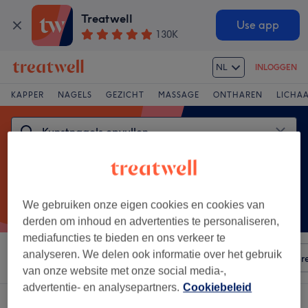
Treatwell
Use app
130K
NL
INLOGGEN
KAPPER
NAGELS
GEZICHT
MASSAGE
ONTHAREN
LICHA
We gebruiken onze eigen cookies en cookies van
derden om inhoud en advertenties te personaliseren,
mediafuncties te bieden en ons verkeer te
analyseren. We delen ook informatie over het gebruik
Sorteer op
Elke prijs
Voorzieningen
Salons
Expr
van onze website met onze social media-,
advertentie- en analysepartners.
Cookiebeleid
Een salon met:
kunstnagels opvullen in Vilvoorde, Vlaams-Brabant