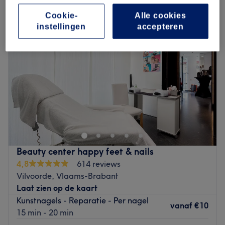
Cookie-
Alle cookies
instellingen
accepteren
Beauty center happy feet & nails
4,8
614 reviews
Vilvoorde, Vlaams-Brabant
Laat zien op de kaart
Kunstnagels - Reparatie - Per nagel
vanaf
€10
15 min - 20 min