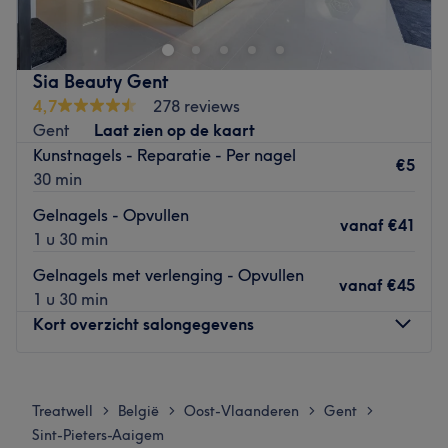
aandacht. Klanten kunnen genieten van een
professionele behandelingen in een ontspannen sfeer.
Dichtstbijzijnde openbaar vervoer
Sia Beauty Gent
4,7
278 reviews
GRATIS PARKEREN BIJ PIZZAHUT TUSSEN 10U EN 22U
Gent
Laat zien op de kaart
Go to venue
Kunstnagels - Reparatie - Per nagel
€5
30 min
Gelnagels - Opvullen
vanaf
€41
1 u 30 min
Gelnagels met verlenging - Opvullen
vanaf
€45
1 u 30 min
Kort overzicht salongegevens
Maandag
09:15
–
20:30
Dinsdag
09:15
–
20:00
Treatwell
België
Oost-Vlaanderen
Gent
>
>
>
>
Woensdag
09:30
–
20:00
Sint-Pieters-Aaigem