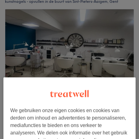
kunstnagels - opvullen in de buurt van Sint-Pieters-Aaigem, Gent
Kulakovska Kateryna
4,7
134 reviews
We gebruiken onze eigen cookies en cookies van
Dampoortstraat, Gent
Laat zien op de kaart
derden om inhoud en advertenties te personaliseren,
Gelnagels - Opvullen
vanaf
€70
mediafuncties te bieden en ons verkeer te
2 uur
analyseren. We delen ook informatie over het gebruik