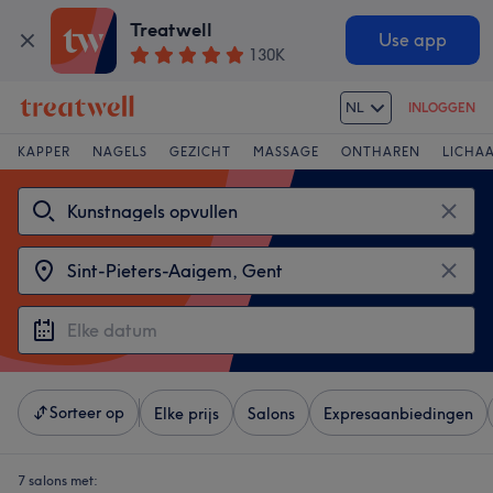
Treatwell
Use app
130K
NL
INLOGGEN
KAPPER
NAGELS
GEZICHT
MASSAGE
ONTHAREN
LICHA
Sorteer op
Elke prijs
Salons
Expresaanbiedingen
7 salons met: