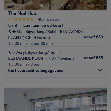
Dichtstbijzijnde openbaar vervoer:
De salon is gelegen bij de halte Gent Sint-Jorisbrug.
The Nail Hub.
4,7
407 reviews
Het team:
Gent
Laat zien op de kaart
De salon heeft een klein team van medewerkers die zorg
🔄💎 Gel: Bijwerking/ Refill - BESTAANDE
dragen voor de klanten. Ze zijn professioneel, vriendelijk
vanaf
€50
KLANT ( < 3 - 4 weken)
en streven ernaar om aan alle behoeften van hun klanten
1 u 30 min - 2 uur 30 min
te voldoen.
🔄✨ Acryl: Bijwerking/ Refill -
Wat we leuk vinden aan de salon:
vanaf
€55
BESTAANDE KLANT ( < 3 - 4 weken)
Sfeer: vriendelijk & verzorgd
1 u 30 min - 3 uur
Gespecialiseerd in: nagelbehandelingen
Kort overzicht salongegevens
Gebruikte merken en producten:
De extra’s: -
Go to venue
Maandag
Gesloten
Dinsdag
11:00
–
20:00
Woensdag
11:00
–
20:00
Donderdag
11:00
–
20:00
Vrijdag
11:00
–
20:00