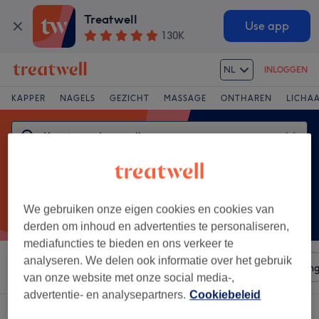
Treatwell
Use app
130K
NL
INLOGGEN
KAPPER
NAGELS
GEZICHT
MASSAGE
ONTHAREN
LICHA
We gebruiken onze eigen cookies en cookies van
derden om inhoud en advertenties te personaliseren,
mediafuncties te bieden en ons verkeer te
analyseren. We delen ook informatie over het gebruik
Sorteer op
Salons
Expresaanbiedingen
Beoordelin
van onze website met onze social media-,
advertentie- en analysepartners.
Cookiebeleid
Een salon met:
kunstnagels opvullen in Province du Brabant wallon