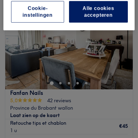
Cookie-
Alle cookies
instellingen
accepteren
Fanfan Nails
5,0
42 reviews
Province du Brabant wallon
Laat zien op de kaart
Retouche tips et chablon
€45
1 u