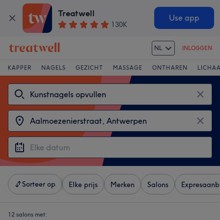
Treatwell
Use app
130K
NL
INLOGGEN
KAPPER
NAGELS
GEZICHT
MASSAGE
ONTHAREN
LICHA
Sorteer op
Elke prijs
Merken
Salons
Expresaanb
12 salons met: