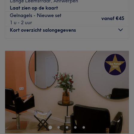
Lange Leemstraat, Antwerpen
voor behandelingen van wenkbrauwen, wimpers of
Laat zien op de kaart
gelaat ben je hier aan het juiste adres. Alsof dat nog niet
Gelnagels - Nieuwe set
genoeg was kan je ook nog helemaal haarvrij worden
vanaf
€45
1 u - 2 uur
met zowel de standaard wax alsook sugarwax.
Kort overzicht salongegevens
Go to venue
Maandag
10:00
–
18:00
Dinsdag
10:00
–
18:00
Woensdag
Gesloten
Donderdag
10:00
–
18:00
Vrijdag
10:00
–
18:00
Zaterdag
10:00
–
16:00
Zondag
Gesloten
Hi! I’m Sofia, your nail stylist in the heart of Antwerp
Welcome! I specialize in clean, well groomed manicures
and nail styling using the latest techniques. I work with
great attention to detail, and hygiene is always my top