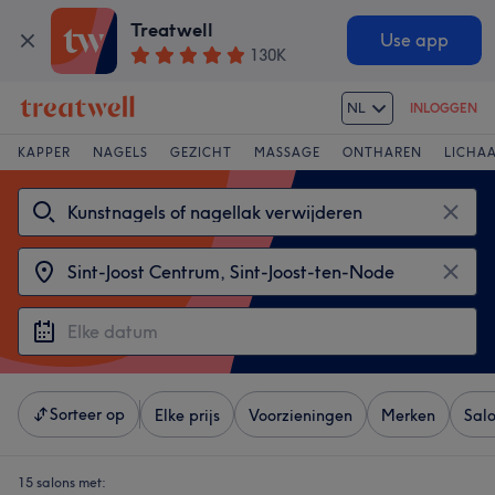
Treatwell
Use app
130K
NL
INLOGGEN
KAPPER
NAGELS
GEZICHT
MASSAGE
ONTHAREN
LICHA
Sorteer op
Elke prijs
Voorzieningen
Merken
Sal
15 salons met: