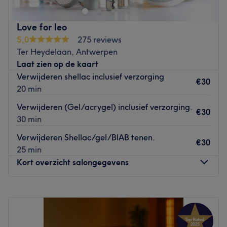
Dichtstbijzijnde openbaar vervoer:
Lijn 60, 61,62, en 37a stoppen slechts op enkele minuten
Love for leo
loopafstand.
5,0
275 reviews
Ter Heydelaan, Antwerpen
Wat we leuk vinden aan het salon:
Laat zien op de kaart
Sfeer: vriendelijk & verzorgd
Verwijderen shellac inclusief verzorging
Gespecialiseerd in: nagelbehandelingen en pedicure
€30
20 min
Gebruikte merken en producten: indigo
Rolstoel vriendelijk
Verwijderen (Gel/acrygel) inclusief verzorging.
€30
Go to venue
30 min
Verwijderen Shellac/gel/BIAB tenen.
€30
25 min
Kort overzicht salongegevens
Maandag
Gesloten
Dinsdag
Gesloten
Woensdag
Gesloten
Donderdag
10:00
–
22:00