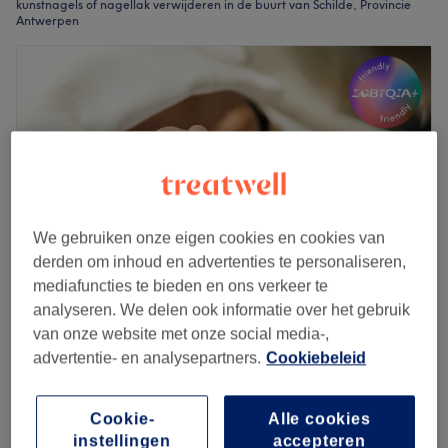
kunstnagels of nagellak verwijderen in de buurt van Schilde, Provincie
Antwerpen
We gebruiken onze eigen cookies en cookies van
derden om inhoud en advertenties te personaliseren,
mediafuncties te bieden en ons verkeer te
analyseren. We delen ook informatie over het gebruik
Atelier Beauté by Stef
van onze website met onze social media-,
4,8
851 reviews
advertentie- en analysepartners.
Cookiebeleid
Paalstraat, Provincie Antwerpen
Laat zien op de kaart
Cookie-
Alle cookies
Gelnagels - Verwijderen
€28
instellingen
accepteren