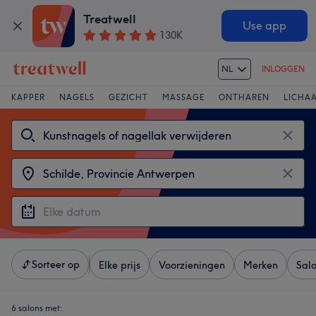
Treatwell
Use app
130K
NL
INLOGGEN
KAPPER
NAGELS
GEZICHT
MASSAGE
ONTHAREN
LICHA
Sorteer op
Elke prijs
Voorzieningen
Merken
Sal
6 salons met: