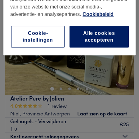
kunstnagels of nagellak verwijderen in Niel, Provincie Antwerpen
van onze website met onze social media-,
advertentie- en analysepartners.
Cookiebeleid
Cookie-
Alle cookies
instellingen
accepteren
Atelier Pure by Jolien
4,0
1 review
Niel, Provincie Antwerpen
Laat zien op de kaart
Gelnagels - Verwijderen
€25
1 u
Kort overzicht salongegevens