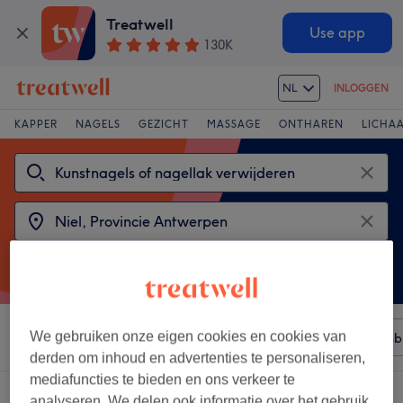
Treatwell
Use app
130K
NL
INLOGGEN
KAPPER
NAGELS
GEZICHT
MASSAGE
ONTHAREN
LICHA
We gebruiken onze eigen cookies en cookies van
Sorteer op
Elke prijs
Merken
Salons
Expresaanb
derden om inhoud en advertenties te personaliseren,
mediafuncties te bieden en ons verkeer te
2 salons met:
analyseren. We delen ook informatie over het gebruik